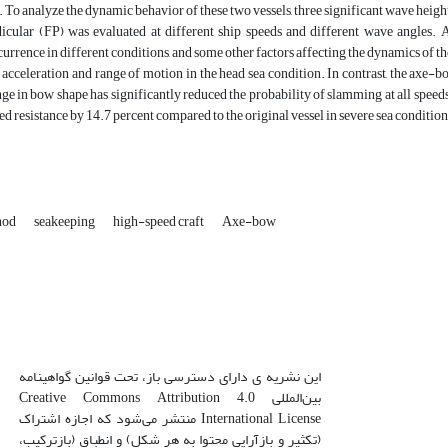
s. To analyze the dynamic behavior of these two vessels, three significant wave height
icular (FP) was evaluated at different ship speeds and different wave angles. A
rrence in different conditions, and some other factors affecting the dynamics of t
 acceleration and range of motion in the head sea condition. In contrast, the axe-
nge in bow shape has significantly reduced the probability of slamming at all speeds,
ed resistance by 14.7 percent compared to the original vessel in severe sea condition
thod
seakeeping
high-speed craft
Axe-bow
این نشریه ی دارای دسترسی باز، تحت قوانین گواهینامه
بین‌المللی Creative Commons Attribution 4.0
International License منتشر می‌شود که اجازه اشتراک
(تکثیر و بازآرایی محتوا به هر شکل) و انطباق (بازترکیب،