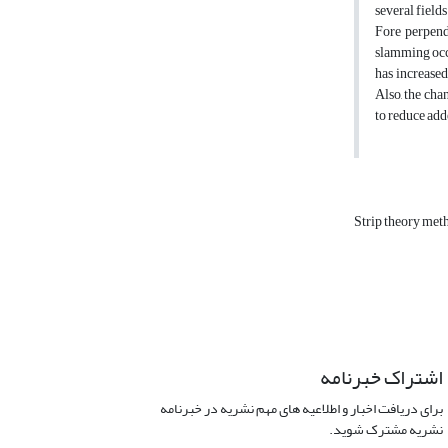
several field
Fore perpend
slamming occu
has increased
Also, the cha
to reduce add
Strip theory me
اشتراک خبرنامه
برای دریافت اخبار و اطلاعیه های مهم نشریه در خبرنامه
نشریه مشترک شوید.