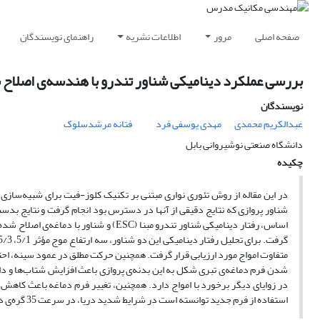
صفحه اصلی
مرور
اطلاعات نشریه
راهنمای نویسندگان
بررسی ‌عملکرد‌‌‌‌ دینامیکی‌ ‌شناور ‌تندرو با هندسه‌ی اصلا
نویسندگان
عبدالکریم محمدی
مهدی یوسفی فرد
فتانه مرشدسلوک
دانشگاه صنعتی نوشیروانی بابل
چکیده
در این مقاله از روش تئوری نواری مبتنی بر تکنیک کلوز-فیت برای شبیه‌ساز
شناور پروازی که نتایج دقیقی از آنها در دسترس بود انجام گرفت و نتایج بدس
اساس، رفتار دینامیکی شناور تندرو مبنا
(ESC)
و شناور با دماغه‌ی اصلاح شده
متفاوت امواج مورد ارزیابی قرار گرفت. همچنین حرکت مطلق در عمود سینه، اح
شدن فرم دماغه‌ی تبری شکل به این بدنه‌ی پروازی باعث افزایش شتاب‌ها و دا
در زوایای دیگر برخورد با امواج دارد. همچنین، تغییر فرم دماغه باعث کاهش
استفاده از فرم جدید توانسته است در شرایط شدید دریا، در سرعت 35 گره‌ی دریایی، مقدار