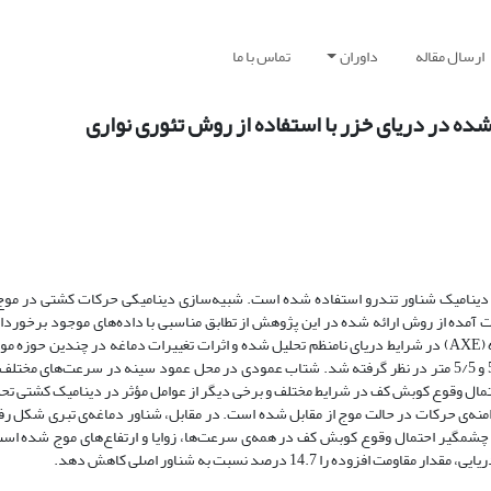
ارسال مقاله
داوران
تماس با ما
ح شده در دریای خزر با استفاده از روش تئوری نواری
ی دینامیک شناور تندرو استفاده شده است. شبیه‌سازی دینامیکی حرکات کشتی در موج
ت آمده از روش ارائه شده در این پژوهش از تطابق مناسبی با داده‌های موجود برخوردار
(AXE)
در شرایط دریای نامنظم تحلیل شده و اثرات تغییرات دماغه در چندین حوزه مو
گرفت. برای تحلیل رفتار دینامیکی این دو شناور، سه ارتفاع موج مؤثر 5/1، 5/3 و 5/5 متر در نظر گرفته شد. شتاب‌ عمودی در محل عمود سینه در سرع
تمال وقوع کوبش کف در شرایط مختلف و برخی دیگر از عوامل مؤثر در دینامیک کشتی تح
منه‌ی حرکات در حالت موج از مقابل شده است. در مقابل، شناور دماغه‌ی تبری شکل رف
 چشمگیر احتمال وقوع کوبش کف در همه‌ی سرعت‌ها، زوایا و ارتفاع‌های موج شده است.
مقاومت
افزوده را 14.7 درصد نسبت به شناور اصلی کاهش دهد.