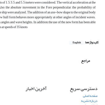
s of 1.5, 3.5, and 5.5 meters were considered. The vertical acceleration at the
lso, the absolute movement in the Fore perpendicular, the probability of
he ship were analyzed.
The addition of an axe-bow shape to the original body
bow hull form behaves more appropriately at other angles of incident waves.
 angles, and wave heights. In addition, the use of the new form has been able
s at speeds of 35 knots
کلیدواژه‌ها
English
مراجع
دسترسی سریع
آخرین اخبار
صفحه اصلی
درباره نشریه