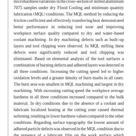
microhardness variations in the cross-section of milled aluminium
7075 samples under dry, Flood Cooling and minimum quantity
lubrication (MQL) conditions. The MQL method, by reducing the
friction coefficient and effectively transferring heat, demonstrated
better performance in reducing tool wear and improving
workpiece surface quality compared to dry and water-based
coolant machining. In dry machining, defects such as built-up
layers and tool chipping were observed. In MQL milling, these
defects were significantly reduced and tool chipping was
eliminated. Based on elemental analysis of the tool surfaces, a
combination of burning defects and adhered layers was detected in
all three conditions. Increasing the cutting speed led to higher
oxidation levels and a greater density of burn marks in all cases.
The burn area was smallest in MQL machining and largest in dry
machining. With increasing cutting speed, the workpiece average
hardness in all three conditions increased compared to the bulk
material. In dry conditions, due to the absence of a coolant and
lubricant, localized heating at the cutting zone caused thermal
softening, resulting in lower hardness values compared to the other
conditions. Regarding surface topography, the lowest amount of
adhered particle defects was observed in the MQL condition due to
the presence of a lubricant film on the work surface, which