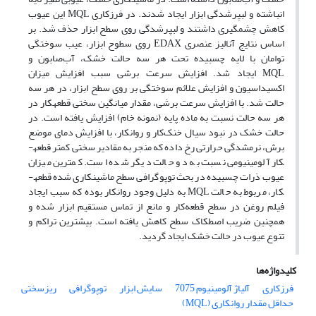
انباشته و لب­پرشدگی ابزار ایجاد شدند. در فرزکاری MQL
این عیوب
کاهش چشمگیری داشتند و لب­پرشدگی روی سطح ابزار حذف شد. بر
اساس نتایج آنالیز عنصری EDAX
روی سطوح ابزار، عیب سوختگی
توامان با لایه چسبیده تحت هر سه حالت خشک، آب‌صابون و
MQL
ایجاد شد. افزایش سرعت برشی سبب افزایش میزان
اکسیداسیون و افزایش علائم سوختگی بر روی سطح ابزار، در هر سه
حالت شد. با افزایش سرعت برشی، مقدار میانگین سختی قطعه­کار در
هر سه حالت نسبت به ماده پایه (نمونه خام) افزایش یافته است. در
حالت خشک در نبود سیال خنک‌کار و روانکار، با افزایش دمای موضع
برش، نرم­شدگی حرارتی رخ داده که منجر به مقادیر سختی کمتر قطعه­
کار آلومینیومی نسبت به دو حالت دیگر شده است. کمترین میزان
عیوب ذرات ‌چسبیده در بحث توپوگرافی سطح ماشینکاری شده قطعه­
کار، مربوط به حالت MQL
به‌ دلیل وجود روانکار بوده که سبب ایجاد
فیلم روغن در سطح قطعه‌کار و مانع از تماس مستقیم ابزار شده و
همچنین ضریب اصطکاک سطح کاهش یافته است. بیشترین تراکم و
تنوع عیوب در حالت خشک ایجاد گردید.
کلیدواژه‌ها
فرزکاری
آلیاژ آلومینیوم 7075
سایش ابزار
توپوگرافی
ریزسختی
حداقل مقدار روانکاری (MQL)