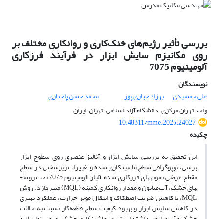
بررسی تأثیر رژیم‌های خنک‌کاری و روانکاری مختلف بر
روی مکانیزم سایش ابزار در فرآیند فرزکاری
آلومینیوم 7075
نویسندگان
علی جمشیدی
بهزاد جباری پور
محمد حسن پاچناری
واحد تهران مرکزی، دانشگاه آزاد اسلامی، تهران، ایران
10.48311/mme.2025.24027
چکیده
این تحقیق به بررسی سایش ابزار و آنالیز عنصری روی سطوح ابزار
برشی، توپوگرافی سطح ماشینکاری شده و تغییرات ریزسختی در سطح
مقطع عرضی نمونه­های فرزکاری شده آلیاژ آلومینیوم 7075 تحت روش­
های خشک، آب‌صابون و مقدار روانکاری کمینه (MQL)
می­پردازد. روش
MQL
، با کاهش ضریب اصطکاک و انتقال موثر حرارت، عملکرد بهتری
در کاهش سایش ابزار و بهبود کیفیت سطح قطعه‌کار نسبت به حالات
خشک و آب‌صابون داشته است. در ماشینکاری خشک، عیوبی نظیر لایه