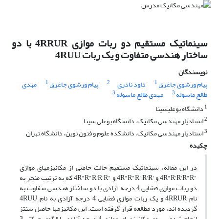
سینماتیک مستقیم دو ربات موازی 4RRUR با دو
ساختار هندسی متفاوت و یک ربات 4RUU
نویسندگان
1
2
1
پیام ورشوی جاغرق
داود نادری
پیام ورشوی جاغرق
مهدی
3
3
طالع ماسوله
مهدی طالع ماسوله
1
دانشگاه بوعلی⁯سینا
2
استادیار مهندسی مکانیک، دانشگاه بوعلی سینا
3
استادیار مهندسی مکانیک، دانشکده علوم و فنون نوین، دانشگاه تهران
چکیده
در این مقاله، سینماتیک مستقیم حالت خاصی از مکانیزمهای موازی
"4R"R'R'R"R و '4R"R"R"R'R و "4R"R"R'R'R که به ترتیب منجر به
دو ربات موازی فضایی 4 درجه آزادی با دو ساختار هندسی متفاوت به
نام 4RRUR و یک ربات موازی فضایی 4 درجه آزادی به نام 4RUU
گردیده اند، مورد مطالعه قرار گرفته است. این مکانیزمها حاصل سنتز
انجام شده بر روی مکانیزمهای موازی 4 درجه آزادی با الگوی حرکتی 3