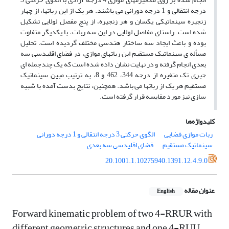
درجه انتقالی و 1 درجه دورانی می باشند. هر یک از این رباتها، از چهار
زنجیره سینماتیکی یکسان و هر زنجیره، از پنج مفصل لولایی تشکیل
شده است. راستای مفاصل لولایی در این سه ربات، با یکدیگر متفاوت
بوده و باعث ایجاد سه ساختار هندسی مختلف گردیده است. تحلیل
مسأله ی سینماتیک مستقیم این رباتهای موازی، در فضای اقلیدسی سه
بعدی انجام گرفته و در نهایت نشان داده شده است که یک چندجمله ای
جبری تک متغیره از درجه 344، 462 و 8، به ترتیب مبین سینماتیک
مستقیم هر یک از رباتها می باشد. همچنین، نتایج بدست آمده با شبیه
سازی نیز مورد مقایسه قرار گرفته است.
کلیدواژه‌ها
ربات موازی فضایی
الگوی حرکتی 3 درجه انتقالی و 1 درجه دورانی
سینماتیک مستقیم
فضای اقلیدسی سه بعدی
20.1001.1.10275940.1391.12.4.9.0
عنوان مقاله
English
Forward kinematic problem of two 4-RRUR with
different geometric structures and one 4-RUU