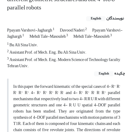
parallel robots
نویسندگان
English
1
2
Ppayam Varshovi-Jaghargh
Davood Naderi
Ppayam Varshovi-
1
3
3
Jaghargh
Mehdi Tale-Masouleh
Mehdi Tale-Masouleh
1
Bu Ali Sina Univ.
2
Assistant Prof. of Mech. Eng., Bu Ali Sina Univ.
3
Assistant Prof. of Mech. Eng., Modern Science of Technology faculty,
Tehran Univ.
چکیده
English
In this paper, the forward kinematic of the special cases of 4- R" R'
R' R" R", 4- R" R" R" R' R' and 4- R" R" R' R' R" parallel
mechanisms that respectively lead to two 4- R R U R with different
geometric structures and one 4- R U U spatial 4-DOF parallel
robots has been studied. They are originated from the type
synthesis of 4-DOF parallel mechanisms with motion patterns of 3
T1R. Each of them is composed of four kinematic chains and each
chain consists of five revolute joints. The directions of revolute