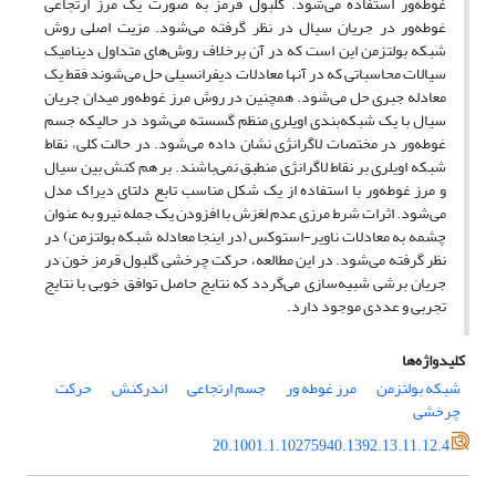
غوطه‌ور استفاده می‌شود. گلبول قرمز به صورت یک مرز ارتجاعی
غوطه‌ور در جریان سیال در نظر گرفته می‌شود. مزیت اصلی روش
شبکه بولتزمن این است که در آن برخلاف روش‌های متداول دینامیک
سیالات محاسباتی که در آنها معادلات دیفرانسیلی حل می‌شوند فقط یک
معادله جبری حل می‌شود. همچنین در روش مرز غوطه‌ور میدان جریان
سیال با یک شبکه‌بندی اویلری منظم گسسته می‌شود در حالیکه جسم
غوطه‌‌ور در مختصات لاگرانژی نشان داده می‌شود. در حالت کلی، نقاط
شبکه اویلری بر نقاط لاگرانژی منطبق نمی‌باشند. بر هم کنش بین سیال
و مرز غوطه‌ور با استفاده از یک شکل مناسب تابع دلتای دیراک مدل
می‌شود. اثرات شرط مرزی عدم لغزش با افزودن یک جمله نیرو به عنوان
چشمه به معادلات ناویر-استوکس (در اینجا معادله شبکه بولتزمن) در
نظر گرفته می‌شود. در این مطالعه، حرکت چرخشی گلبول قرمز خون در
جریان برشی شبیه‌سازی می‌گردد که نتایج حاصل توافق خوبی با نتایج
تجربی و عددی موجود دارد.
کلیدواژه‌ها
شبکه بولتزمن
مرز غوطه ور
جسم ارتجاعی
اندرکنش
حرکت
چرخشی
20.1001.1.10275940.1392.13.11.12.4