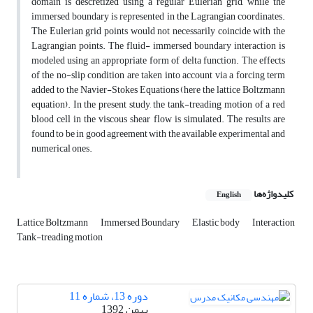
domain is descretized using a regular Eulerian grid, while the
immersed boundary is represented in the Lagrangian coordinates.
The Eulerian grid points would not necessarily coincide with the
Lagrangian points. The fluid- immersed boundary interaction is
modeled using an appropriate form of delta function. The effects
of the no-slip condition are taken into account via a forcing term
added to the Navier-Stokes Equations (here the lattice Boltzmann
equation). In the present study, the tank-treading motion of a red
blood cell in the viscous shear flow is simulated. The results are
found to be in good agreement with the available experimental and
numerical ones.
کلیدواژه‌ها
English
Lattice Boltzmann
Immersed Boundary
Elastic body
Interaction
Tank-treading motion
دوره 13، شماره 11
بهمن 1392