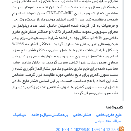
مجرای سیلویوس نمونه سالم به صورت سه بعدی و با استفاده از روش
برهمکنش سیال و جامد به دست آمد. این نتیجه با نمودار سرعت
مشابه‌ی که از تصویربرداری CINE-PC-MRI همان نمونه استخراج
شده بود مقایسه شد. پس از تایید انطباق دو نمودار، از صحت روش حل
و فرضیات به کار گرفته شده اطمینان حاصل شد. عدد رینولدز در
مجرای سیلویوس نمونه سالم کمتر از 7/275 و حداکثر فشار مایع مغزی
نخاعی نیز 3/616 پاسکال بود. در ادامه شرایط سیستم بطنی برای بیمار
هیدروسفالی غیرارتباطی مدلسازی گردید. حداکثر فشار به 5/2958
پاسکال افزایش یافت. با توجه به عامل بیماری، حداکثر فشار مایع مغزی
نخاعی بر بافت مغز در مجرای سیلویوس به عنوان شاخصی جهت ارزیابی
بیماری هیدروسفالی غیرارتباطی معرفی گردید. در پایان مقادیر فشار
محاسبه شده برای مایع مغزی نخاعی و مقادیر فشار اندازه‌گیرری شده از
تست سوزن کمری برای مایع نخاعی مورد مقایسه قرار گرفت. مشخص
شد این اعداد با هم متناسب هستند. بر این اساس فشار مایع نخاعی
حاصل از تست سوزن کمری به عنوان شاخصی عددی و کاربردی برای
تشخیص بیماری معرفی گردید.
کلیدواژه‌ها
مایع مغزی نخاعی
فشار نخاعی
برهمکنش سیال و جامد
دینامیک
سیالات محاسباتی
20.1001.1.10275940.1393.14.13.25.8