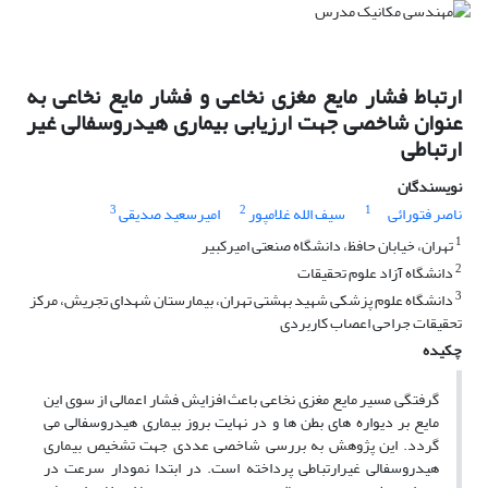
ارتباط فشار مایع مغزی نخاعی و فشار مایع نخاعی به
عنوان شاخصی جهت ارزیابی بیماری هیدروسفالی غیر
ارتباطی
نویسندگان
3
2
1
ناصر فتورائی
سیف الله غلامپور
امیرسعید صدیقی
1
تهران، خیابان حافظ، دانشگاه صنعتی امیرکبیر
2
دانشگاه آزاد علوم تحقیقات
3
دانشگاه علوم پزشکی شهید بهشتی تهران، بیمارستان شهدای تجریش، مرکز
تحقیقات جراحی اعصاب کاربردی
چکیده
گرفتگی مسیر مایع مغزی نخاعی باعث افزایش فشار اعمالی از سوی این
مایع بر دیواره های بطن ها و در نهایت بروز بیماری هیدروسفالی می
گردد. این پژوهش به بررسی شاخصی عددی جهت تشخیص بیماری
هیدروسفالی غیر‌ارتباطی پرداخته است. در ابتدا نمودار سرعت در