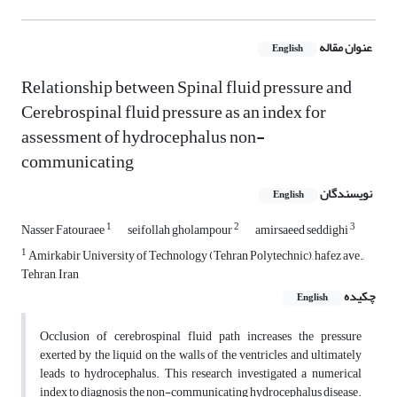
عنوان مقاله
English
Relationship between Spinal fluid pressure and
Cerebrospinal fluid pressure as an index for
assessment of hydrocephalus non-
communicating
نویسندگان
English
1
2
3
Nasser Fatouraee
seifollah gholampour
amirsaeed seddighi
1
Amirkabir University of Technology (Tehran Polytechnic), hafez ave.,
Tehran, Iran
چکیده
English
Occlusion of cerebrospinal fluid path increases the pressure
exerted by the liquid on the walls of the ventricles and ultimately
leads to hydrocephalus. This research investigated a numerical
index to diagnosis the non-communicating hydrocephalus disease.