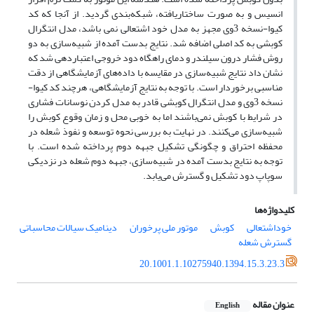
انسیس و به صورت ساختاریافته، شبکه‌بندی گردید. از آنجا که کد
کیوا-نسخه 3وی مجهز به مدل خود اشتعالی نمی باشد، مدل انتگرال
کوبشی به کد اصلی اضافه شد. نتایج بدست آمده از شبیه‌سازی به دو
روش فشار درون سیلندر و دمای راهگاه دود خروجی اعتباردهی شد که
نشان داد نتایج شبیه‌سازی در مقایسه با داده‌های آزمایشگاهی از دقت
مناسبی برخوردار است. با توجه به نتایج آزمایشگاهی، هرچند کد کیوا-
نسخه 3وی و مدل انتگرال کوبشی قادر به مدل کردن نوسانات فشاری
در شرایط با کوبش نمی‌باشند اما به خوبی محل و زمان وقوع کوبش را
شبیه‌سازی می‌کنند. در نهایت به بررسی نحوه توسعه و نفوذ شعله در
محفظه احتراق و چگونگی تشکیل جبهه دوم پرداخته شده است. با
توجه به نتایج بدست آمده در شبیه‌سازی، جبهه دوم شعله در نزدیکی
سوپاپ دود تشکیل و گسترش می‌یابد.
کلیدواژه‌ها
خوداشتعالی
کوبش
موتور ملی پرخوران
دینامیک سیالات محاسباتی
گسترش شعله
20.1001.1.10275940.1394.15.3.23.3
عنوان مقاله
English