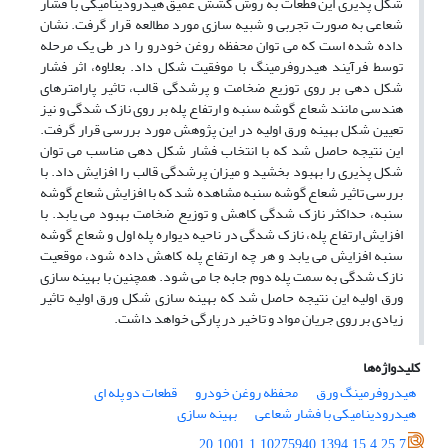
شکل پذیری این قطعات‌ به روش کشش‌ عمیق هیدرودینامیکی با فشار
شعاعی به صورت تجربی و شبیه سازی ‌مورد مطالعه ‌قرار گرفت. نشان
داده شده است که می توان محفظه روغن خودرو را در طی یک مرحله
توسط فرآیند هیدروفرمینگ با موفقیت شکل داد. بعلاوه، اثر فشار
شکل دهی بر روی توزیع ضخامت و پرشدگی قالب، تاثیر پارامترهای
هندسی مانند شعاع گوشه سنبه و ارتفاع پله بر روی نازک شدگی و نیز
تعیین شکل بهینه ورق اولیه در این پژوهش مورد بررسی قرار گرفت.
این نتیجه حاصل شد که با انتخاب فشار شکل دهی مناسب می توان
شکل پذیری را بهبود بخشید و میزان پرشدگی قالب را افزایش داد. با
بررسی تاثیر شعاع گوشه سنبه مشاهده شد که با افزایش شعاع گوشه
سنبه، حداکثر نازک شدگی کاهش و توزیع ضخامت بهبود می یابد. با
افزایش ارتفاع پله، نازک شدگی در ناحیه دیواره پله اول و شعاع گوشه
سنبه افزایش می یابد و هر چه ارتفاع پله کاهش داده شود، موقعیت
نازک شدگی به سمت پله دوم جابه جا می شود. همچنین با بهینه سازی
ورق اولیه این نتیجه حاصل شد که بهینه سازی شکل ورق اولیه تاثیر
زیادی بر روی جریان مواد و تاخیر در پارگی خواهد داشت.
کلیدواژه‌ها
هیدروفرمینگ ورق
محفظه روغن خودرو
قطعات دو پله ای
هیدرودینامیکی با فشار شعاعی
بهینه سازی
20.1001.1.10275940.1394.15.4.25.7