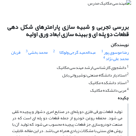
بررسی تجربی و شبیه سازی پارامترهای شکل دهی
قطعات دو پله ای و بهینه سازی ابعاد ورق اولیه
نویسندگان
3
2
1
رضا موسوی پور
عبدالحمید گرجی ولوکلا
محمد بخشی
قربان
4
محمد علی نژاد
1
دانشجوی کارشناسی ارشد مهندسی مکانیک
2
استادیار دانشگاه صنعتی نوشیروانی بابل
3
استاد دانشکده مکانیک
4
مربی دانشکده مکانیک
چکیده
تولید قطعات ورقی فلزی دو پله‌ای در صنایع امری دشوار و پیچیده تلقی
می شود. محفظه روغن خودرو از جمله قطعات دو پله ای است که در
صنعت خودروسازی جز, قطعات پیچیده محسوب می شود که تولید آن با
روش های سنتی با مشکلات زیادی همراه می باشد. در این‌ مقاله، قابلیت