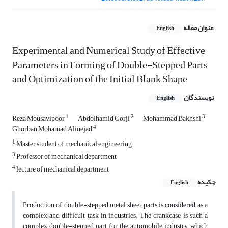
عنوان مقاله
English
Experimental and Numerical Study of Effective
Parameters in Forming of Double-Stepped Parts
and Optimization of the Initial Blank Shape
نویسندگان
English
1
2
3
Reza Mousavipoor
Abdolhamid Gorji
Mohammad Bakhshi
4
Ghorban Mohamad Alinejad
1
Master student of mechanical engineering
3
Professor of mechanical department
4
lecture of mechanical department
چکیده
English
Production of double-stepped metal sheet parts is considered as a
complex and difficult task in industries. The crankcase is such a
complex double-stepped part for the automobile industry, which