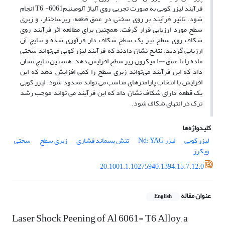
فرآیند لیزر کوبی به صورت تجربی روی آلیاژ آلومینیم6061- T6 انجام
شود. تاثیر فرآیند بر روی سختی در عمق قطعه، ریزساختار، و زبری
سطح مورد ارزیابی قرار گرفت. همچنین برای مطالعه اثر فرآیند روی
شکاف روی سطح نیز یک سطح شکاف دار فرآوری شده و نتایج آن
ارزیابی گردید. نتایج نشان دادند که فرآیند لیزر کوبی می‌تواند سختی
ماده را تا عمق ۱۰۰۰ میکرون زیر سطح افزایش دهد. همچنین نتایج نشان
داد که این فرآیند می‌تواند زبری سطح را کمی افزایش دهد که این
افزایش با انتخاب پارامترهای مناسب می تواند محدود شود. لیزر کوبی
یک قطعه دارای شکاف نشان داد که این فرآیند می تواند موجب رشد
ترک در انتهای شکاف شود.
کلیدواژه‌ها
لیزر کوبی
لیزر Nd: YAG
تنش پسماند فشاری
زبری سطح
سختی
ویکرز
20.1001.1.10275940.1394.15.7.12.0
عنوان مقاله
English
Laser Shock Peening of Al 6061- T6 Alloy, a