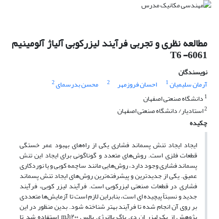
مطالعه نظری و تجربی فرآیند لیزرکوبی آلیاژ آلومینیم
6061- T6
نویسندگان
2
2
1
آرمان سلیمیان
احسان فروزمهر
محسن بدرسمای
1
دانشگاه صنعتی اصفهان
2
استادیار/ دانشگاه صنعتی اصفهان
چکیده
ایجاد ایجاد تنش پسماند فشاری یکی از راه‌های بهبود عمر خستگی
قطعات فلزی است. روش‌های متعدد و گوناگونی برای ایجاد این تنش
پسماند فشاری وجود دارد، روش‌هایی مانند ساچمه کوبی و یا نوردکاری
عمیق. یکی از جدیدترین و پیشرفته‌ترین روش‌های ایجاد تنش پسماند
فشاری در قطعات صنعتی لیزرکوبی است. فرآیند لیزر کوبی، فرآیند
جدید و نسبتاً پیچیده ای است، بنابراین لازم است تا آزمایش‌‌ها متعددی
بر روی آن انجام شده تا فرآیند بهتر شناخته شود. بدین منظور در این
پژوهش از یک لیزر ان دی یاگ باانرژی پالس mJ۱۲۰۰ استفاده شد تا