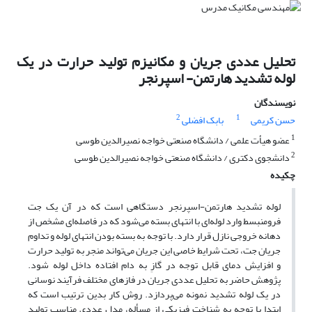
تحلیل عددی جریان و مکانیزم تولید حرارت در یک
لوله تشدید هارتمن- اسپرنجر
نویسندگان
2
1
حسن کریمی
بابک افضلی
1
عضو هیأت علمی / دانشگاه صنعتی خواجه نصیرالدین طوسی
2
دانشجوی دکتری / دانشگاه صنعتی خواجه نصیرالدین طوسی
چکیده
لوله تشدید هارتمن-اسپرنجر دستگاهی است که در آن یک جت
فرومنبسط وارد لوله‌ای با انتهای بسته می‌شود که در فاصله‌ای مشخص از
دهانه خروجی نازل قرار دارد. با توجه به بسته بودن انتهای لوله و تداوم
جریان جت، تحت شرایط خاصی این جریان می‌تواند منجر به تولید حرارت
و افزایش دمای قابل توجه در گازِ به دام افتاده داخل لوله شود.
پژوهش حاضر به تحلیل عددی جریان در فازهای مختلف فرآیند نوسانی
در یک لوله تشدید نمونه می‌پردازد. روش کار بدین ترتیب است که
ابتدا با توجه به شناخت فیزیکی از مسأله، مدل عددی مناسب تولید