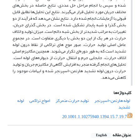
شده و سپس با انجام مراحل حل عددی، نتایج حاصله در بخش‌های
مختلف جریان مورد تحلیل قرار می‌گیرند. نتایج این تحلیل‌ها تطابق قابل
قبولی با آزمایشات انجام شده دارد. نتایج نشان می‌دهد که فرآیند از دو
بخش گذرا و شبه پایدار تشکیل شده است. در بخش گذرای جریان،
تغییرات به مراتب شدیدتر از بخش شبه دائم است. میزان تولید و اتلاف
حرارت در هر یک از این دو بخش با دیگری متفاوت است. در مجموع
عامل اصلی تولید حرارت، عبور موج ‌های تراکمی از نقاط درون لوله
تشدید است که به طور دوره‌ای تکرار می‌شوند. همچنین مکانیزم اصلی
اتلاف حرارت، جابجایی جرم و انتقال حرارت از دیواره‌های لوله است.
تحلیل‌های انجام گرفته منجر به افزایش آگاهی از مکانیزم جریان و تولید
حرارت درون لوله تشدید هارتمن-اسپرنجر شده و ابهامات موجود را
کاهش می‌دهد.
کلیدواژه‌ها
لوله هارتمن-اسپرنجر
تولید حرارت متمرکز
امواج تراکمی
لوله
تشدید
20.1001.1.10275940.1394.15.7.19.7
عنوان مقاله
English