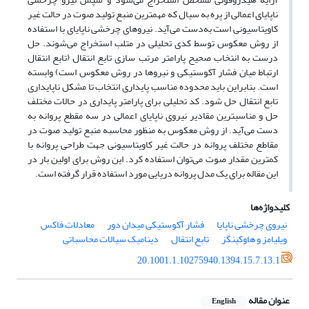
ناپایای اعمالی از پره به سیال که مهمترین منبع تولید صوت در حالت غیر
کاویتاسیونی است به‌دست می‌آید. نیروهای چرخشی ناپایای با استفاده
از روش معکوس توسط کدی تحلیلی در متلب استخراج می‌شوند. حل
درست به انتخاب صحیح پارامتر مرتب سازی تابع انتقال (تابع انتقال
ارتباط میان فشار آکوستیکی و نیروها در روش معکوس است) وابسته
است. بنابراین باید محدوده مناسب پایداری انتخاب تا مشکل ناپایداری
تابع انتقال حل شود. کد تحلیلی برای پارامتر پایداری در حالات مختلف
حل و مناسبترین مقادیر نیروی ناپایای اعمالی در سه مقطع پروانه به
دست می‌آید. از روش معکوس به منظور محاسبه منبع تولید صوت در
مقاطع مختلف پروانه در حالت غیر کاویتاسیونی جهت طراحی پروانه با
کمترین مقدار صوت می‌توان استفاده کرد. این روش برای اولین بار در
این مقاله برای یک مدل پروانه دریایی مورد استفاده قرار گرفته است.
کلیدواژه‌ها
نیروی چرخشی ناپایا
فشار آکوستیکی میدان دور
معادلات فاکس
ویلیامز و هاوکینگز
تابع انتقال
دینامیک سیالات محاسباتی
20.1001.1.10275940.1394.15.7.13.1
عنوان مقاله
English