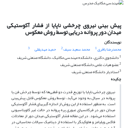
پیش بینی نیروی چرخشی ناپایا از فشار آکوستیکی
میدان دور پروانه دریایی توسط روش معکوس
نویسندگان
3
2
1
محمدرضا باقری
محمد سعید سیف
حمید مهدیقلی
1
دانشجوی دکتری، دانشکده مهندسی مکانیک، دانشگاه صنعتی شریف
2
عضو هیات علمی دانشگاه صنعتی شریف
3
استادیار دانشگاه صنعتی شریف
چکیده
نیروی چرخشی ناپایا یا توزیع قدرت دو قطبی‌ها که توسط چرخش فن یا
پروانه در سیال به وجود می‌آید، توسط روش معکوس قابل پیش‌بینی
است. به منظور استفاده از این روش از اندازه گیریهای فشار آکوستیکی
میدان دور در فرکانسهای عبوری پره پروانه در حالت غیر کاویتاسیونی
استفاده می‌شود. در این مقاله فشار آکوستیکی میدان دور از معادلات
فاکس ویلیامز و هاوکینگز با استفاده از دینامیک سیالات محاسباتی در
آرایه هیدروفونی مشخص استخراج می‌شود و سپس نیرو چرخشی