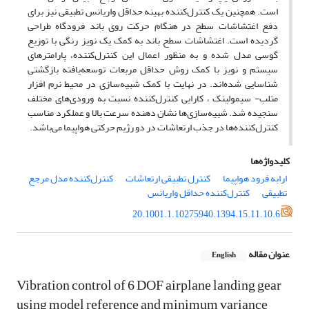
است. همچنین یک کنترل‌کننده بهینه حداقل واریانس تطبیقی نیز برای
دفع اغتشاشات سطح در هنگام حرکت روی باند فرودگاه طراحی
گردیده است. اغتشاشات سطح باند به کمک یک نویز رنگی با توزیع
گوسی مدل شده و به منظور اعمال این کنترل‌کننده، پارامترهای
سیستم و نویز با کمک روش حداقل مربعات توسعه‌یافته بازگشتی
شناسایی شده‌اند. در نهایت با کمک شبیه‌سازی در محیط نرم افزار
متلب- سیمولینک ، کارایی کنترل‌کننده نسبت به ورودی‌های مختلف
سنجیده شد. شبیه‌سازی‌ها نشان دهنده سرعت بالا و عملکرد مناسب
کنترل‌کننده‌ها در جذب ارتعاشات در دو رژیم حرکتی هواپیما می‌باشد.
کلیدواژه‌ها
ارابه فرود هواپیما
کنترل تطبیقی ارتعاشات
کنترل‌کننده مدل مرجع
تطبیقی
کنترل‌کننده حداقل واریانس
20.1001.1.10275940.1394.15.11.10.6
عنوان مقاله
English
Vibration control of 6 DOF airplane landing gear
using model reference and minimum variance