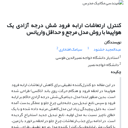
کنترل ارتعاشات ارابه فرود شش درجه آزادی یک
هواپیما با روش مدل مرجع و حداقل واریانس
نویسندگان
2
1
عبدالمجید خشنود
سیامک افتخاری
1
استادیار دانشگاه خواجه نصیرالدین طوسی
2
دانشگاه خواجه نصیر
چکیده
در این مقاله دو کنترل‌کننده تطبیقی برای کاهش ارتعاشات ارابه فرود
هواپیما در لحظه فرود و هنگام حرکت روی باند (تاکسی) طراحی شده
است. بدین منظور ابتدا مدل دینامیکی شش درجه آزادی حاکم بر ارابه
فرود و سپس تابع تبدیل بین جابه‌جایی چرخ جلو و عملگر بدست آمده
است. به دلیل پیچیدگی زیاد این مدل کاهش مرتبه داده شده و با یک
خطای ناچیز نسبت به مدل اولیه، تابع تبدیل جدید استخراج گردیده
است. در ادامه برای جذب ارتعاشات چرخ جلو در لحظه برخورد با زمین،
با کمک روش لیاپانوف یک کنترل‌کننده مدل مرجع تطبیقی طراحی شده