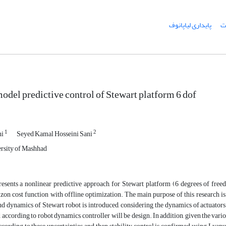
ت
پایداری لیاپانوف
odel predictive control of Stewart platform 6 dof
1
2
ni
Seyed Kamal Hosseini Sani
rsity of Mashhad
resents a nonlinear predictive approach, for Stewart platform (6 degrees of fre
zon cost function with offline optimization. The main purpose of this research is 
d dynamics of Stewart robot is introduced, considering the dynamics of actuators
 according to robot dynamics, controller will be design. In addition, given the vari