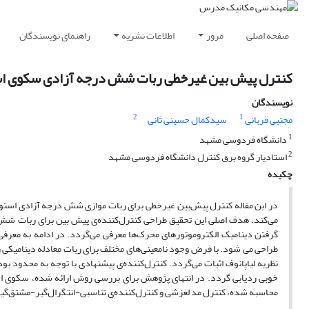
صفحه اصلی
مرور
اطلاعات نشریه
راهنمای نویسندگان
کنترل پیش‌ بین غیرخطی ربات شش درجه آزادی سکوی ا
نویسندگان
2
1
مجتبی قربانی
سیدکمال حسینی ثانی
1
دانشگاه فردوسی مشهد
2
استادیار گروه برق کنترل دانشگاه فردوسی مشهد
چکیده
در این مقاله کنترل ‌پیش‌بین غیرخطی برای ربات موازی شش درجه آزادی استو
می‌کند. هدف اصلی این تحقیق طراحی کنترل‌کننده‌ی پیش بین برای ربات شش د
گرفتن دینامیک الکتروموتورهای محرک‌ها معرفی می‌گردد. در ادامه به معرف
طراحی می شود. با فرض وجود نامعینی‌های مختلف برای ربات معادله دینامیکی ربات
نظریه لیاپانوف اثبات می‌گردد. کنترل‌کننده‌ی پیشنهادی با توجه به محدود بو
خوبی ردیابی گردد. در انتهای پژوهش برای بررسی روش ارائه شده، سکوی ا
محاسبه شده، کنترل مد لغزشی و کنترل‌کننده‌ی تناسبی-انتگرال‌گیر-مشتق‌گیر 