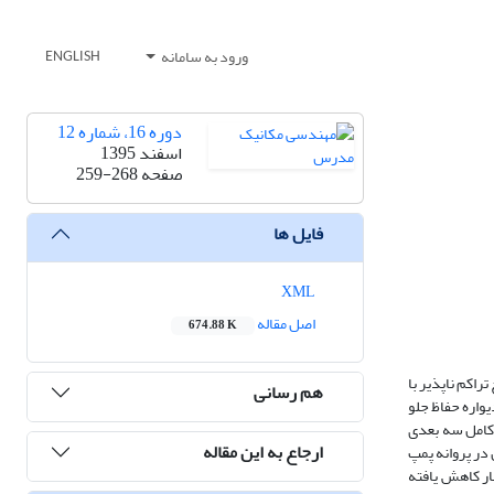
ورود به سامانه
ENGLISH
دوره 16، شماره 12
اسفند 1395
صفحه
259-268
فایل ها
XML
اصل مقاله
674.88 K
اکم ناپذیر با
هم رسانی
واره حفاظ جلو
 کامل سه بعدی
ارجاع به این مقاله
در پروانه پمپ
ار کاهش یافته