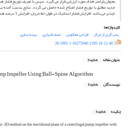
بعنوان پارامتر هدف مورد ارزیابی قرار می گیرد. سپس با تعریف توزیع فشار
جدید مطابق با توزیع فشار اصلاح شده حاصل می گردد. نتایج بدست آمده بیا
ناپذیر می باشد. افزایش فشار استاتیک در طول خط جریان، افزایش 1 درصد هد کل پمپ و تاخیر در شروع کاویتاسیون پمپ از جمله نتایج این تلاش می باشد.
کلیدواژه‌ها
پمپ گریز از مرکز
طراحی معکوس
نصف النهاری
بهینه سازی
20.1001.1.10275940.1395.16.12.40.5
عنوان مقاله
English
ump Impeller Using Ball-Spine Algorithm
نویسندگان
English
چکیده
English
asi-3D method on the meridional plane of a centrifugal pump impeller with