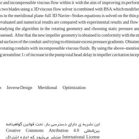
e and incompressible viscous flow within it, with the aim of improving its perform
 two blades using a 3D viscous flow solver is combined with BSA, which modifies
s in the meridional plane, full 3D Navier-Stokes equations is solved on the thin p
valuated and numerical results are compared with experimental results, and flow 
tudying the algorithm in the rotating geometry and choosing static pressure and
assessed. After that, the new impeller geometry is obtained in conformity with the mo
d surfaces of the conduit and trying to eliminate excess pressure gradients. Obtaine
 rotating conduits with incompressible viscous fluids. By using the above-mentio
 streamline, 1% of increase in the pump total head, delay in impeller cavitation incep
p
Inverse Design
Meridional
Optimization
این نشریه ی دارای دسترسی باز، تحت قوانین گواهینامه
بین‌المللی Creative Commons Attribution 4.0
International License منتشر می‌شود که اجازه اشتراک