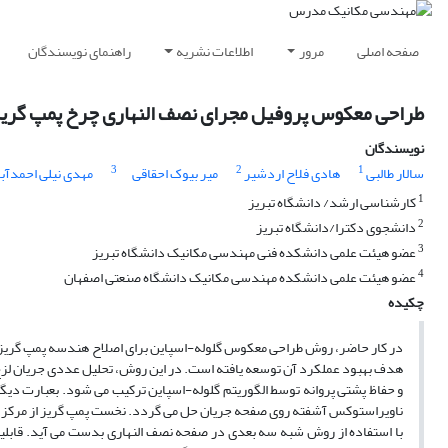
صفحه اصلی
مرور
اطلاعات نشریه
راهنمای نویسندگان
طراحی معکوس پروفیل مجرای نصف النهاری چرخ پمپ گریز از
نویسندگان
3
2
1
سالار طالبی
هادی فلاح اردشیر
میر بیوک احقاقی
مهدی نیلی احمدآب
1
کارشناسی ارشد/ دانشگاه تبریز
2
دانشجوی دکترا/دانشگاه تبریز
3
عضو هیئت علمی دانشکده فنی مهندسی مکانیک دانشگاه تبریز
4
عضو هیئت علمی دانشکده مهندسی مکانیک دانشگاه صنعتی اصفهان
چکیده
در کار حاضر، روش طراحی معکوس گلوله-اسپاین برای اصلاح هندسه پمپ گریز از
هدف بهبود عملکرد آن توسعه یافته است. در این روش، تحلیل عددی جریان لزج
و حفاظ پشتی پروانه توسط الگوریتم گلوله-اسپاین ترکیب می شود. بعبارت دی
ناویراستوکس آشفته روی صفحه جریان حل می گردد. نخست پمپ گریز از مرکز بص
با استفاده از روش شبه سه بعدی در صفحه نصف النهاری بدست می آید. قابلی