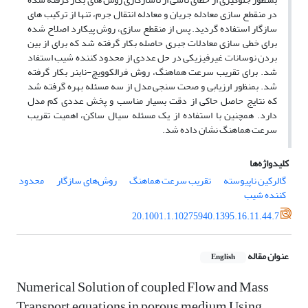
در منقطع سازی معادله جریان و معادله انتقال جرم، تنها از ترکیب های
سازگار استفاده گردید. پس از منقطع سازی، روش پیکارد اصلاح شده
برای خطی سازی معادلات جبری حاصله بکار گرفته شد که برای از بین
بردن نوسانات غیرفیزیکی در حل عددی از محدود کننده شیب استفاد
شد. برای تقریب سرعت هماهنگ، روش فرالکوویچ-نابنر بکار گرفته
شد. بمنظور ارزیابی و صحت سنجی مدل از سه مسئله بهره گرفته شد
که نتایج حاصل حاکی از دقت بسیار مناسب و پخش عددی کم مدل
دارد. همچنین با استفاده از یک مسئله سیال ساکن، اهمیت تقریب
سرعت هماهنگ نشان داده شد.
کلیدواژه‌ها
گالرکین ناپیوسته
تقریب سرعت هماهنگ
روش‌های سازگار
محدود
کننده شیب
20.1001.1.10275940.1395.16.11.44.7
عنوان مقاله
English
Numerical Solution of coupled Flow and Mass
Transport equations in porous medium Using