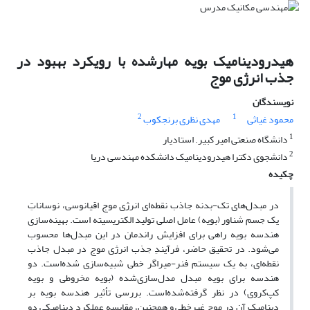
هیدرودینامیک بویه مهارشده با رویکرد بهبود در
جذب انرژی موج
نویسندگان
2
1
محمود غیاثی
مهدی نظری برنجکوب
1
دانشگاه صنعتی امیر کبیر. استادیار
2
دانشجوی دکترا هیدرودینامیک دانشکده مهندسی دریا
چکیده
در مبدل‌های تک-بدنه جاذب نقطه‌ای انرژی موج اقیانوسی، نوساناتِ
یک جسم شناور (بویه) عامل اصلی تولید الکتریسیته است. بهینه‌سازی
هندسه بویه راهی برای افزایش راندمان در این مبدل‌ها محسوب
‌می‌شود. در تحقیق حاضر، فرآیندِ جذب انرژی موج در مبدل جاذب
نقطه‌ای، به یک سیستم فنر-‌میراگر خطی شبیه‌سازی شده‌است. دو
هندسه برای بویه مبدل مدل‌سازی‌شده (بویه مخروطی و بویه
کپ‌کروی) در نظر گرفته‌شده‌است. بررسی تأثیر هندسه بویه بر
دینامیک آن در موج غیرخطی و همچنین، مقایسه عملکرد دینامیکی دو