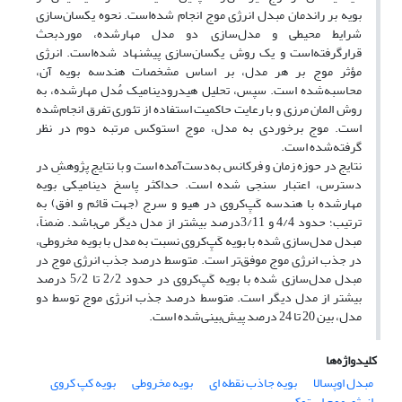
بویه‌ بر راندمان مبدل انرژی موج انجام شده‌است. نحوه یکسان‌سازی
شرایط محیطی و مدل‌سازی دو مدل مهارشده، موردبحث
قرارگرفته‌است و یک روش یکسان‌سازی پیشنهاد شده‌است. انرژی
مؤثر موج بر هر مدل، بر اساس مشخصات هندسه بویه آن،
محاسبه‌شده است. سپس، تحلیل هیدرودینامیک مُدل مهارشده، به
روش المان مرزی و با رعایت حاکمیت استفاده از تئوری تفرق انجام‌شده
است. موج برخوردی به مدل، موج استوکس مرتبه دوم در نظر
گرفته‌شده است.
نتایج در حوزه زمان و فرکانس به‌دست‌آمده است و با نتایج پژوهش‌ِ در
دسترس، اعتبار سنجی شده است. حداکثر پاسخ دینامیکی بویه
مهارشده با هندسه کَپ‌ِکروی در هیو و سرج (جهت قائم و افق) به
ترتیب؛ حدود 4/4 و 3/11درصد بیشتر از مدل دیگر می‌باشد. ضمناً،
مبدل مدل‌سازی شده با بویه کَپ‌ِکروی نسبت به مدل با بویه مخروطی،
در جذب انرژی موج موفق‌تر است. متوسط درصد جذب انرژی موج در
مبدل مدل‌سازی شده با بویه کَپ‌کروی در حدود 2/2 تا 5/2 درصد
بیشتر از مدل دیگر است. متوسط درصد جذب انرژی موج توسط دو
مدل، بین 20 تا 24 درصد پیش‌بینی‌شده است.
کلیدواژه‌ها
مبدل اوپسالا
بویه جاذب نقطه ای
بویه مخروطی
بویه کپ کروی
انرژی موج استوکس