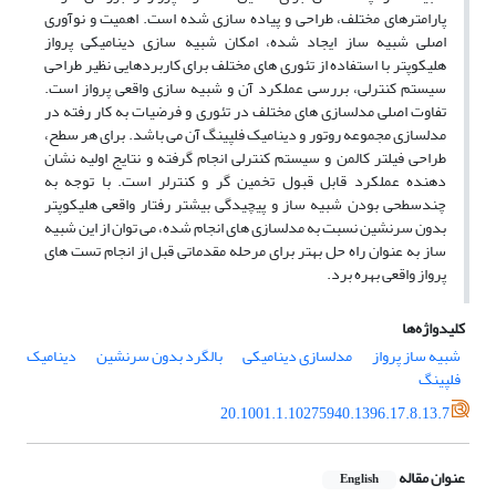
پارامترهای مختلف، طراحی و پیاده سازی شده است. اهمیت و نوآوری
اصلی شبیه ساز ایجاد شده، امکان شبیه سازی دینامیکی پرواز
هلیکوپتر با استفاده از تئوری های مختلف برای کاربردهایی نظیر طراحی
سیستم کنترلی، بررسی عملکرد آن و شبیه سازی واقعی پرواز است.
تفاوت اصلی مدلسازی های مختلف در تئوری و فرضیات به کار رفته در
مدلسازی مجموعه روتور و دینامیک فلپینگ آن می باشد. برای هر سطح،
طراحی فیلتر کالمن و سیستم کنترلی انجام گرفته و نتایج اولیه نشان
دهنده عملکرد قابل قبول تخمین گر و کنترلر است. با توجه به
چندسطحی بودن شبیه ساز و پیچیدگی بیشتر رفتار واقعی هلیکوپتر
بدون سرنشین نسبت به مدلسازی های انجام شده، می توان از این شبیه
ساز به عنوان راه حل بهتر برای مرحله مقدماتی قبل از انجام تست های
پرواز واقعی بهره برد.
کلیدواژه‌ها
شبیه ساز پرواز
مدلسازی دینامیکی
بالگرد بدون سرنشین
دینامیک
فلپینگ
20.1001.1.10275940.1396.17.8.13.7
عنوان مقاله
English