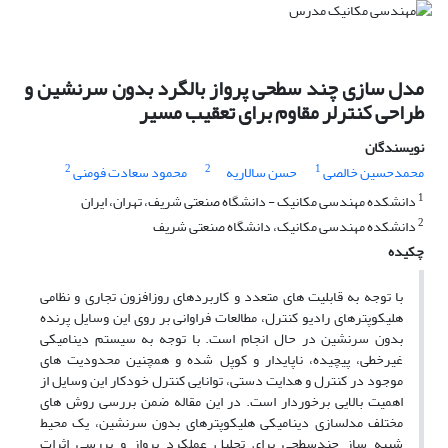
مدل سازی چند سطحی پرواز بالگرد بدون سرنشین و
طراحی کنترلر مقاوم برای تعقیب مسیر
نویسندگان
2
2
1
محمدحسین خالصی
حسن سالاریه
محمود سعادت فومنی
1
دانشکده مهندسی مکانیک - دانشگاه صنعتی شریف، تهران، ایران
2
دانشکده مهندسی مکانیک، دانشگاه صنعتی شریف
چکیده
با توجه به قابلیت های متعدد و کاربردهای روزافزون تجاری و نظامی
هلیکوپترهای رادیو کنترل، مطالعات فراوانی بر روی این وسایل پرنده
بدون سرنشین در حال انجام است. با توجه به سیستم دینامیکی
غیرخطی، پیچیده، ناپایدار و کوپل شده و همچنین محدودیت های
موجود در کنترل و هدایت دستی، توانایی کنترل خودکار این وسایل از
اهمیت بالایی برخوردار است. در این مقاله ضمن بررسی روش های
مختلف مدلسازی دینامیکی هلیکوپترهای بدون سرنشین، یک محیط
شبیه ساز چندسطحی برای تحلیل عملکرد پرواز و بررسی اثرات