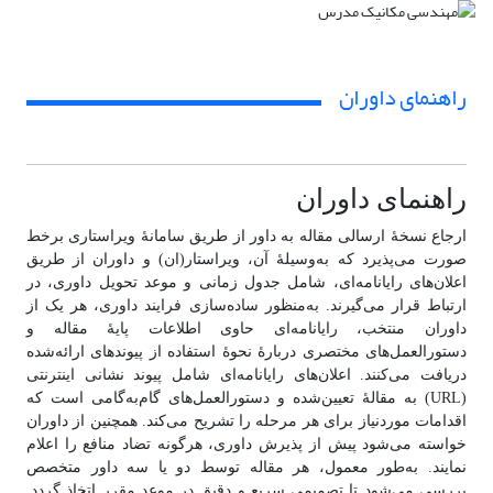
راهنمای داوران
راهنمای داوران
ارجاع نسخهٔ ارسالی مقاله به داور از طریق سامانهٔ ویراستاری برخط
صورت می‌پذیرد که به‌وسیلهٔ آن، ویراستار(ان) و داوران از طریق
اعلان‌های رایانامه‌ای، شامل جدول زمانی و موعد تحویل داوری، در
ارتباط قرار می‌گیرند. به‌منظور ساده‌سازی فرایند داوری، هر یک از
داوران منتخب، رایانامه‌ای حاوی اطلاعات پایۀ مقاله و
دستورالعمل‌های مختصری دربارهٔ نحوهٔ استفاده از پیوندهای ارائه‌شده
دریافت می‌کنند. اعلان‌های رایانامه‌ای شامل پیوند نشانی اینترنتی
(URL) به مقالهٔ تعیین‌شده و دستورالعمل‌های گام‌به‌گامی است که
اقدامات موردنیاز برای هر مرحله را تشریح می‌کند. همچنین از داوران
خواسته می‌شود پیش از پذیرش داوری، هرگونه تضاد منافع را اعلام
نمایند. به‌طور معمول، هر مقاله توسط دو یا سه داور متخصص
بررسی می‌شود تا تصمیمی سریع و دقیق در موعد مقرر اتخاذ گردد.