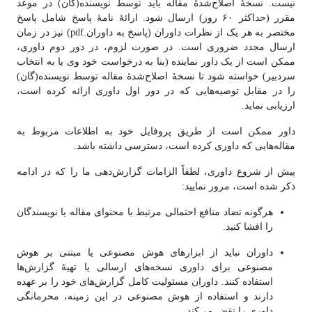
نیست. نسخهٔ اصلاح‌شدهٔ مقاله باید توسط نویسنده(گان) در موعد
مقرر (حداکثر ۶۰ روز) ارسال شود. ارائهٔ نامهٔ پاسخ شامل پاسخ
مختصر به هر یک از نظرات داوران (پاسخ به داوران.pdf) نیز در زمان
ارسال مجدد ضروری است. در صورت لزوم، در دور دوم داوری،
ممکن است از یک داور نماینده (بنا به درخواست خود وی یا به انتخاب
سردبیر) خواسته شود تا نسخهٔ اصلاح‌شدهٔ مقاله توسط نویسنده(گان)
را در مقابل توصیه‌هایی که در دور اول داوری ارائه کرده است،
ارزیابی نماید.
داور ممکن است از طریق پروفایل خود به اطلاعات مربوط به
مقاله‌هایی که داوری کرده است، دسترسی داشته باشد.
پیش از شروع داوری، لطفاً الزامات گزارش‌دهی ما را که در ادامه
ذکر شده است، مرور نمایید:
هرگونه تضاد منافع احتمالی مرتبط با محتوای مقاله یا نویسندگان
را افشا کنید.
داوران نباید از ابزارهای هوش مصنوعی یا مبتنی بر هوش
مصنوعی برای داوری نسخه‌های ارسالی یا تهیهٔ گزارش‌ها
استفاده کنند. داوران مسئولیت کامل گزارش‌های خود را بر عهده
دارند و استفاده از هوش مصنوعی در این زمینه، محرمانگی
داوری را نقض می‌کند.