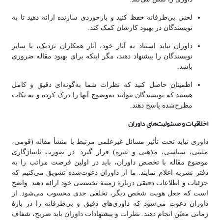
لحنی بی‌طرفانه حفظ کنید و بازخوردی سازنده ارائه دهید تا به
نویسندگان در بهبود کارشان کمک کند.
داوران نباید استناد به آثار خود، آثار همکاران نزدیک، یا سایر
نویسندگان را پیشنهاد دهند، مگر اینکه برای بهبود مقاله ضروری
باشد.
اطمینان حاصل کنید که نظرات شما به‌گونه‌ای دقیق و کامل
هستند که نویسندگان بتوانند به‌وضوح آنها را درک کرده و به نکات
مطرح‌شده پاسخ دهند.
اخلاقیات و مسئولیت‌های داوران
داوری نباید تحت تأثیر مسائل غیرعلمی مرتبط با منشأ مقاله (قومی،
ملیتی، سیاسی، مذهبی و غیره) قرار گیرد. در صورت ناسازگاری
موضوع مقاله با تخصص داوران، باید در اولین فرصت مراتب را به
دفتر نشریه اعلام نمایند. ما از داوران دعوت‌شده تشویق می‌کنیم که
جزئیات و اطلاعات دقیقی دربارهٔ زمینۀ تخصصی خود ارائه دهند. واضح
است که جعل هویت شخص دیگر، تخلفی جدی محسوب می‌شود. از
داوران دعوت می‌شود که داوری‌های دقیق و بی‌طرفانه را در بازهٔ
زمانی معیّن انجام دهند. نظرات و پیشنهادات داوران باید صریح، شفاف