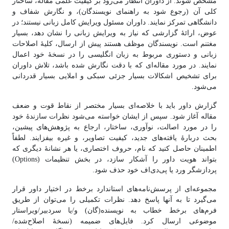
مشخص شوند. از داوران انتظار می‌رود بر کیفیت علمی مقاله، ساختار
کلی آن (رجوع شود به راهنمای نویسندگان)، و نگارش شفاف و
دانشگاهی تمرکز نمایند. داوران مسئول ویرایش کامل زبانی نیستند؛ در
عوض، ارائهٔ گزارشی که نیاز به ویرایش زبانی را نشان دهد، بسیار
مغتنم است. نویسندگان موظف هستند پیش از ارسال، کلیهٔ اصلاحات
زبانی و دستوری مربوط به زبان انگلیسی را در نسخهٔ خود اعمال
نمایند. در مورد مقاله‌ای که با دقت نگارش شده باشد، تلاش داوران
برای تشخیص اشکالات بسیار جزئی سبکی و املایی بسیار قدردانی
می‌شود.
گزارش داور باید با خلاصه‌ای بسیار مختصر از نقاط قوت و ضعف
مقاله آغاز شود. سپس از ایشان خواسته می‌شود نظرات سازندهٔ خود
را در مورد اصالت، نوآوری، ساختار، ارجاع به پژوهش‌های پیشین،
بحث دربارهٔ یافته‌های جدید، کیفیت تصاویر، و غیره بیفزایند. لطفاً
اطمینان حاصل کنید که نام، حروف اختصاری، یا هر نشانهٔ دیگری که
بتواند هویت داور را آشکار سازد، در بخش تنظیمات (Options)
پردازشگر ورد یا پی‌دی‌اف خود حذف شود.
مجموعه‌ای از پرسش‌نامه‌های استاندارد برخط در اختیار داور قرار
می‌گیرد تا به آنها پاسخ دهد. نظرات تکمیلی را می‌توان از طریق
فرم‌های برخط خطاب به نویسنده(گان) و/یا سردبیر/ویراستار
موضوعی ارسال کرد. فایل‌های ضمیمه (نسخهٔ اصلاح‌شده/