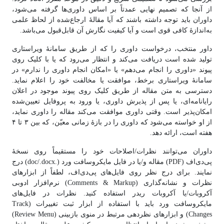
از آنجا که تصمیم نهایی عمدتاً بر اساس داوری‌ها گرفته می‌شود،
داوران باید توجه داشته باشند که آیا مقالهٔ ارجاع‌شده از لحاظ علمی
به‌اندازهٔ کافی قوی است و آیا کیفیت نگارش آن قابل‌قبول می‌باشد.
داور منتخب، درخواست داوری را که از طریق سامانهٔ ویراستاری
تولید شده است دریافت می‌کند و انتظار می‌رود که یا با کلیک روی
پیوند «داوری را انجام می‌دهم» یا «امکان انجام داوری را ندارم» در
سامانهٔ ویراستاری برخط، موافقت یا مخالفت خود را اعلام نماید.
دسترسی به متن مقاله از طریق کلیک روی پیوند موجود در اعلان
رایانامه‌ای، یا پس از پذیرش داوری، یا ورود به پروفایل تعیین‌شده
امکان‌پذیر است. وقتی داوری موافقت می‌کند مقاله را داوری نماید،
از او خواسته می‌شود که داوری را در بازهٔ زمانی معیّن، که بین ۳ تا ۴
هفته است، ارائه دهد.
داوران می‌توانند نظرات/اصلاحات خود را مستقیماً روی نسخهٔ
پی‌دی‌اف (PDF) مقاله و/یا در فایل مایکروسافت ورد (.doc/.docx) درج
نمایند. برای درج نظر روی فایل‌های پی‌دی‌اف، لطفاً از ابزارهای
نظرات و نشانه‌گذاری (Comments & Markup) نرم‌افزار ادوبی
آکروبات/یا آکروبات ریدر استفاده کنید. نظرات در فایل‌های
مایکروسافت ورد باید با استفاده از ابزار ثبت تغییرات (Track
Changes) و ابزارهای نظردهی مرتبط در منوی بازبینی (Review Menu)