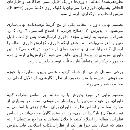
نظردهی‌شدهٔ مقاله، داوری‌ها در یک فایل متنی جداگانه، و فایل‌های
الحاقی پشتیبان داوری) را می‌توان با کلیک روی دکمهٔ مرور (Browse)،
سپس انتخاب و بارگذاری، ارسال نمود.
تصمیم نهایی داور با انتخاب یکی از پنج گزینهٔ توصیه‌نامه نهایی‌سازی
می‌شود: ۱. پذیرش، ۲. اصلاح جزئی، ۳. اصلاح اساسی، ۴. رد، ۵. رد
همراه با توصیه به ارسال مجدد. داوری ارسال‌شده پس از ثبت، قابل
تغییر یا لغو نمی‌باشد. به محض اینکه داوری، گزارش داوری مقاله را
ارسال کند، رایانامه‌ای و تقدیرنامه‌ای از نشریه دریافت می‌کند. این
داوری به‌زودی در پروفایل وی ظاهر می‌شود. گزارش‌های ارسال‌شده
به‌طور خودکار نیز متعاقباً نیاز به تأیید توسط داوران دارند.
برخی مسائل حیاتی، از جمله کیفیت علمی پایین، مغایرت با حوزۀ
موضوعی نشریه، یا متن ضعیف از نظر نگارشی، از دلایل اصلی رد
مقاله به‌شمار می‌روند.
تصمیم نهایی در مورد پذیرش یا رد مقاله، بر اساس نظرات کلیهٔ
داوران، بر عهدهٔ سردبیر یا ویراستار موضوعی است. در بسیاری از
موارد، مقاله بر اساس نظرات داوران برای اصلاح جزئی یا اساسی به
نویسنده(گان) بازگردانده می‌شود. نویسنده(گان) موظف‌اند بر اساس
نظرات، مقاله را اصلاح کنند، یا دلایل/شواهد و مراجع مرتبطی ارائه
دهند که نشان دهد چرا هر یک از نظرات/نکات اصلاحی قابل‌پذیرش