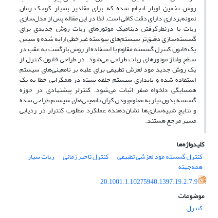
روش تخمین اویلر انجام شده که برای مقادیر بسیار کوچک زمان
نمونه‌برداری دارای دقت کافی است. لذا در این مقاله پس از مدل‌سازی
ربات با درنظرگرفتن دینامیک موتورهای ربات روش جدیدی برای
گسسته‌سازی دقیق‌تر سیستم‌های پیوسته غیرخطی ارایه شده و سپس
یک قانون کنترل گسسته مقاوم با استفاده از روش بازگشت به عقب در
سطح ولتاژ موتورهای ربات طراحی می‌شود. در طراحی قانون کنترل از
یک روش جدید مود لغزش تطبیقی برای غلبه بر نامعینی‌های سیستم
استفاده شده و پایداری سیستم حلقه بسته در همگرایی خطا به یک
همسایگی دلخواه صفر اثبات می‌شود. کنترلر پیشنهادی در حوزه
گسسته بدون نیاز به معلوم‌بودن کران نامعینی‌های سیستم طراحی شده
و نتایج شبیه‌سازی‌ها نشان‌دهنده عملکرد مطلوب کنترلر در ردیابی
مسیر مرجع هستند.
کلیدواژه‌ها
کنترل گسسته مود لغزشی تطبیقی
کنترل تاخیر زمانی
ربات سیار
همه‌جهته
20.1001.1.10275940.1397.19.2.7.9
موضوعات
کنترل