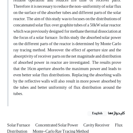
reliable operation and reduces life time of receiver parts.
Therefore, it is necessary to reduce the non-uniformity of solar flux
on the surface of the absorber tubes and different parts of the solar
reactor. The aim of this study was to focuses on the distributions of
concatenated solar flux over graphite tubes of a 50kW solar reactor,
which was previously designed for methane thermal dissociation at
the focus of a solar furnace. In this study, the absorbed solar power
on the different parts of the reactor is determined by Monte Carlo
ray tracing method. Moreover, the effect of aperture size and the
absorptivity of receiver parts on the net magnitude and distribution
of absorbed power in reactor are investigated. The results prove
that the 16cm aperture absorbs the maximum power and leads to
even better solar flux distributions. Replacing the absorbing walls
by the reflective walls will also result in more power absorbed by
the tubes and better uniformity of flux distribution around the
tubes.
کلیدواژه‌ها
English
Solar Furnace
Concentrated Solar Power
Cavity Receiver
Flux
Distribution
Monte-Carlo Ray Tracing Method