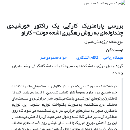
بررسی پارامتریک کارآیی یک راکتور خورشیدی
چندلوله‌ای به روش رهگیری اشعه مونت- کارلو
نوع مقاله : پژوهشی اصیل
نویسندگان
عبداله ریاحی
کاظم آتشکاری
جواد محمودی‌مهر
گروه تبدیل انرژی، دانشکده مهندسی مکانیک، دانشگاه گیلان، رشت، ایران
چکیده
دریافت‌کننده خورشیدی که در مرکز کانونی سیستم‌های متمرکزکننده
خورشیدی قرار دارد عموماً شار تابشی شدیدی را تحمل می‌کند. تمرکز
نامتقارن پرتوهای خورشیدی باعث می‌شود شار حرارتی روی قسمت‌های
مختلف دریافت‌کننده به‌صورت یکنواخت توزیع نشود. این توزیع
نامتقارن منجر به تنش‌های حرارتی در دریافت‌کننده می‌شود که روی
عملکرد آن تاثیر منفی گذاشته و طول عمر مفید آن را کاهش می‌دهد. از
این رو کاهش توزیع غیریکنواخت شار تابشی روی قسمت‌های مختلف
دریافت‌کننده از جمله لوله‌های داخل آن امری ضروری است. هدف از این