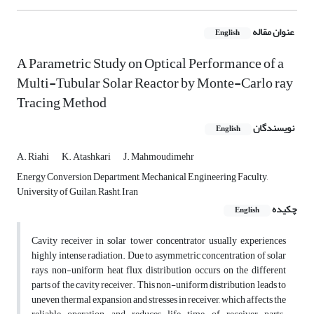
عنوان مقاله
English
A Parametric Study on Optical Performance of a
Multi-Tubular Solar Reactor by Monte-Carlo ray
Tracing Method
نویسندگان
English
A. Riahi
K. Atashkari
J. Mahmoudimehr
Energy Conversion Department, Mechanical Engineering Faculty,
University of Guilan, Rasht, Iran
چکیده
English
Cavity receiver in solar tower concentrator usually experiences
highly intense radiation. Due to asymmetric concentration of solar
rays, non-uniform heat flux distribution occurs on the different
parts of the cavity receiver. This non-uniform distribution leads to
uneven thermal expansion and stresses in receiver, which affects the