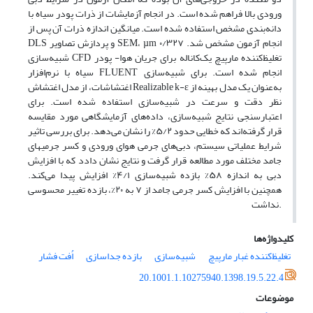
ورودی بالا فراهم شده است. در انجام آزمایشات از ذرات پودر سیاه با
دانه‌بندی مشخص استفاده شده است. میانگین اندازه ذرات آن پس از
انجام آزمون
مشخص شد.
µm ۰/۳۲۷
،
SEM
و پردازش تصاویر
DLS
تغلیظ‌کننده‏ مارپیچ یک‌کاناله برای جریان هوا- پودر
CFD
شبیه‌سازی
انجام شده است. برای شبیه‌سازی
FLUENT
سیاه با نرم‌افزار
به‌عنوان یک مدل بهینه از
Realizable k-ε
اغتشاشات، از مدل اغتشاش
نظر دقت و سرعت در شبیه‌سازی استفاده شده است. برای
اعتبارسنجی نتایج شبیه‌سازی، داده‌های آزمایشگاهی مورد مقایسه
قرار گرفته‌اند که خطایی حدود ۵/۲% را نشان می‌دهد. برای بررسی تاثیر
شرایط عملیاتی سیستم، دبی‌های جرمی هوای ورودی و کسر جرمی‏های
جامد مختلف مورد مطالعه قرار گرفت و نتایج نشان دادد که با افزایش
دبی به اندازه ۵۸% بازده شبیه‌سازی ۴/۱% افزایش پیدا می‌کند.
همچنین با افزایش کسر جرمی جامد از ۷ به ۲۰%، بازده تغییر محسوسی
نداشت.
کلیدواژه‌ها
تغلیظ‌کننده‌ غبار مارپیچ
شبیه‌سازی
بازده جداسازی
اُفت فشار
20.1001.1.10275940.1398.19.5.22.4
موضوعات