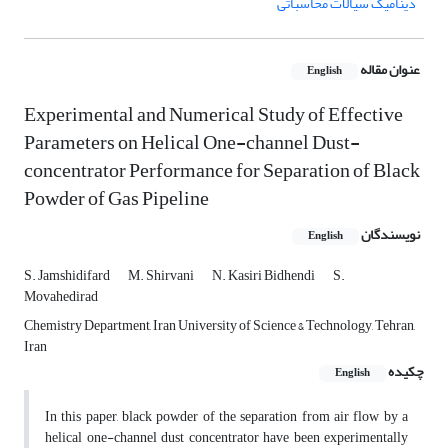
دینامیک سیالات محاسباتی
عنوان مقاله
English
Experimental and Numerical Study of Effective
Parameters on Helical One-channel Dust-
concentrator Performance for Separation of Black
Powder of Gas Pipeline
نویسندگان
English
S. Jamshidifard
M. Shirvani
N. Kasiri Bidhendi
S.
Movahedirad
Chemistry Department, Iran University of Science & Technology, Tehran,
Iran
چکیده
English
In this paper, black powder of the separation from air flow by a
helical one-channel dust concentrator have been experimentally