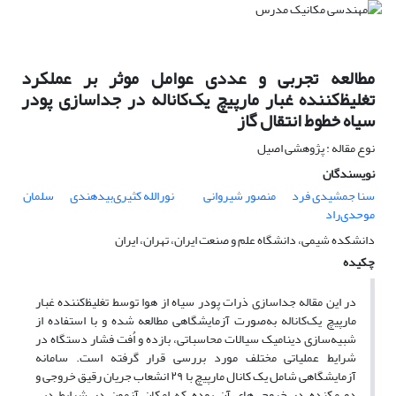
مطالعه تجربی و عددی عوامل موثر بر عملکرد
تغلیظ‌کننده‌ غبار مارپیچ یک‌کاناله در جداسازی پودر
سیاه خطوط انتقال گاز
نوع مقاله : پژوهشی اصیل
نویسندگان
سنا جمشیدی فرد
منصور شیروانی
نورالله کثیری‌بیدهندی
سلمان
موحدی‌راد
دانشکده شیمی، دانشگاه علم و صنعت ایران، تهران، ایران
چکیده
در این مقاله جداسازی ذرات پودر سیاه از هوا توسط تغلیظ‌کننده‏ غبار
مارپیچ یک‌کاناله به‌صورت آزمایشگاهی مطالعه شده و با استفاده از
شبیه‌سازی دینامیک سیالات محاسباتی، بازده و اُفت فشار دستگاه در
شرایط عملیاتی مختلف مورد بررسی قرار گرفته است. سامانه
آزمایشگاهی شامل یک کانال مارپیچ با ۲۹ انشعاب جریان رقیق خروجی و
دو مکنده در خروجی‌های آن بوده که امکان آزمون در شرایط دبی