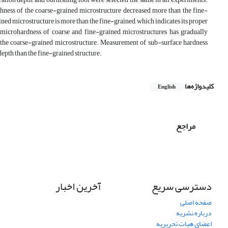
ughness of the coarse-grained microstructure decreased more than the fine-
ned microstructure is more than the fine-grained, which indicates its proper
ce microhardness of coarse and fine-grained microstructures has gradually
an the coarse-grained microstructure. Measurement of sub-surface hardness
depth than the fine-grained structure.
کلیدواژه‌ها
English
مراجع
دسترسی سریع
آخرین اخبار
صفحه اصلی
درباره نشریه
اعضای هیات تحریریه