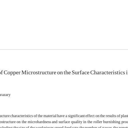
of Copper Microstructure on the Surface Characteristics 
razary
cture characteristics of the material have a significant effect on the results of plas
structure on the microhardness and surface quality in the roller burnishing proce
cluding the size of the workpieces, speed, feed rate, the number of passes, the pene