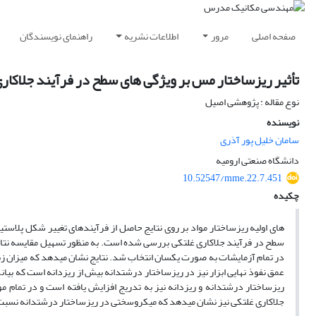
صفحه اصلی
مرور
اطلاعات نشریه
راهنمای نویسندگان
تأثیر ریزساختار مس بر ویژگی های سطح در فرآیند جلاکار
نوع مقاله : پژوهشی اصیل
نویسنده
سامان خلیل پور آذری
دانشگاه صنعتی ارومیه
10.52547/mme.22.7.451
چکیده
های اولیه ریزساختار مواد بر روی نتایج حاصل از فرآیندهای تغییر شکل پلاستی
سطح در فرآیند جلاکاری غلتکی بررسی شده است. به منظور تسهیل مقایسه نتایج،
در تمام آزمایشات به صورت یکسان انتخاب شد. نتایج نشان می­دهد که میزان زب
عمق نفوذ نهایی ابزار نیز در ریزساختار درشت­دانه بیش از ریزدانه است که بیا
ریزساختار درشت­دانه و ریزدانه نیز به تدریج افزایش یافته است و در تمام م
جلاکاری غلتکی نیز نشان می­دهد که میکروسختی در ریزساختار درشت­دانه نسبت ب