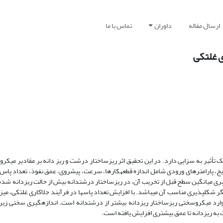
ارسال مقاله
داوران
تماس با ما
ی غلتکی
ک تأثیر به سزایی دارد. در این تحقیق اثر ریزساختار درشت و ریز دانه بر مقادیر میکر
 پارامترهای ورودی شامل اندازه قطعه­کارها، سرعت، پیشروی، عمق نفوذ، تعداد پاس و 
ری میانگین سطح قبل از تخریب آن، در ریزساختار درشت­دانه بیش از حالت ریزدانه شده
نگر شکل­پذیری مناسب آن می­باشد. با افزایش تعداد پاس­ها در فرآیند جلاکاری غلتکی، 
وارد میکروسختی ریزساختار ریزدانه بیشتر از درشت­دانه است. اندازه­گیری سختی زیرل
ه ریز­دانه تا عمق بیشتری افزایش یافته است.