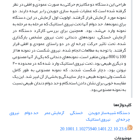
طراحی این دستگاه دو مکانیزم حرکتی به صورت عمودی و افقی در نظر
گرفته شده است که عملیات شبیه سازی جویدن را بر عهده دارند. دو
نمونه مورد آزمایش قرار گرفتند. اولویت اول آزمایش در این دستگاه
برای نمونه‌ها، حد دوام آنها تحت نیروی استاتیک که مرحله به مرحله به
نمونه وارد می‌شد، بود. همچنین برای بررسی کارکرد دستگاه در
آزمایش خستگی، نمونه‌های دندانی تحت نیروی مشخص بارگذاری
شده، تحت تاثیر حرکت چرخه ای در دو راستای عمودی و افقی قرار
گرفتند. با توجه به مطالعات انجام شده، نیروی شکست در نمونه ها از
100 تا 800 نیوتن متغیر است، نمونه‌های دندانی که یکی از آنها مصنوعی
و دیگری طبیعی بود، تحت نیروی استاتیک وارد شده که در محدوده ۲۰۰
نیوتن بود، دچار شکست شدند، که نمونه مصنوعی به طور کامل
شکست ولی نمونه طبیعی دچار ساییدگی و بخشی از آن لبپر شد. این یک
مقایسه خوبی برای نشان دادن استحکام و حد دوام دندان طبیعی نسبت
به نمونه مصنوعی بود.
کلیدواژه‌ها
دستگاه شبیه‌ساز جویدن
خستگی
آزمایش عمر
حد دوام
نیروی
چرخه ای
نیروی استاتیک
20.1001.1.10275940.1401.22.10.23.6
موضوعات