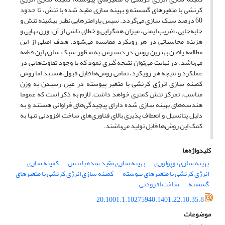
کرنشی با متغیرهای گسسته و بهینه سازی مقید شده با تنش، تا حدود
60 درصد سبک سازی می‌گردد. سپس پارامترهایی نظیر بیشینه تنش و
جابه‌جایی، ضریب ایمنی، میزان همگرایی و خطای ناشی از آن، وزن نهایی و
هزینه محاسباتی در هر رویکرد مقایسه می‌شود. هدف اصلی از این
مطالعه یافتن بهترین روش در دسترس به منظور سبک سازی این قطعه
می‌باشد. در نهایت می‌توان نتیجه گیری نمود که با وجود تفاوت‌هایی در
عملکرد و نتیجه هر رویکرد، تمامی روش‌ها قابل قبول هستند اما روش
کمینه سازی انرژی کرنشی با متغیر پیوسته در عین رسیدن به وزن
مناسب، تمرکز تنش کمتری خواهد داشت. لازم به ذکر است که عموما
هندسه‌های بهینه سازی شده دارای پیچیدگی‌های فراوانی هستند و به
دلیل پتانسیل و انعطاف پذیری بالای فناوری‌های ساخت افزودنی تنها به
کمک این روش‌ها قابل تولید می‌باشند.
کلیدواژه‌ها
بهینه سازی توپولوژی
بهینه سازی مقید شده با تنش
کمینه سازی
انرژی کرنشی با متغیرهای پیوسته
کمینه سازی انرژی کرنشی با متغیرهای
گسسته
ساخت افزودنی
20.1001.1.10275940.1401.22.10.35.8
موضوعات