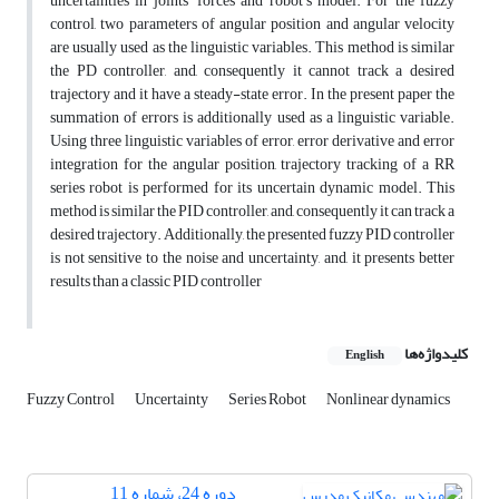
uncertainties in joints’ forces and robot’s model. For the fuzzy
control, two parameters of angular position and angular velocity
are usually used as the linguistic variables. This method is similar
the PD controller, and,
consequently
it cannot track a desired
trajectory and it have a steady-state error. In the present paper the
summation of errors is additionally used as a linguistic variable.
Using three linguistic variables of error, error derivative and error
integration for the angular position, trajectory tracking of a RR
series robot is performed for its uncertain dynamic model. This
method is similar the PID controller, and,
consequently
it can track a
desired trajectory. Additionally, the presented fuzzy PID controller
is not sensitive to the noise and uncertainty, and, it
presents
better
results than a classic PID controller
کلیدواژه‌ها
English
Fuzzy Control
Uncertainty
Series Robot
Nonlinear dynamics
دوره 24، شماره 11