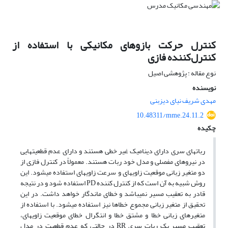
کنترل حرکت بازوهای مکانیکی با استفاده از
کنترل‌کننده فازی
نوع مقاله : پژوهشی اصیل
نویسنده
مهدی شریف نیای دیزبنی
10.48311/mme.24.11.2
چکیده
رباتهای سری دارای دینامیک غیر خطی هستند و دارای عدم قطعیتهایی
در نیروهای مفصلی و مدل خود ربات هستند. معمولاً در کنترل فازی از
دو متغیر زبانی موقعیت زاویه­ای و سرعت زاویه­ای استفاده می­شود. این
روش شبیه به آن است که از کنترل کننده
PD
استفاده شود و در نتیجه
قادر به تعقیب مسیر نمی­باشد و خطای ماندگار خواهد داشت. در این
تحقیق از متغیر زبانی مجموع خطاها نیز استفاده می­شود. با استفاده از
متغیرهای زبانی خطا و مشتق خطا و انتگرال خطای موقعیت زاویه­ای،
تعقیب مسیر یک ربات سری
RR
در حالتی که عدم قطعیت در مدل