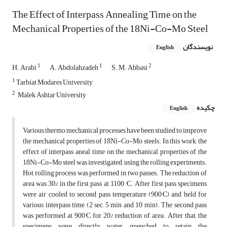
The Effect of Interpass Annealing Time on the
Mechanical Properties of the 18Ni-Co-Mo Steel
نویسندگان
English
1
1
2
H. Arabi
A. Abdolahzadeh
S. M. Abbasi
1
Tarbiat Modares University
2
, Malek Ashtar University
چکیده
English
Various thermo mechanical processes have been studied to improve
the mechanical properties of 18Ni-Co-Mo steels. In this work, the
effect of interpass aneal time on the mechanical properties of the
18Ni-Co-Mo steel was investigated, using the rolling experiments.
Hot rolling process was performed in two passes. The reduction of
area was 30% in the first pass at 1100 °C. After first pass specimens
were air cooled to second pass temperature (900°C) and held for
various interpass time (2 sec, 5 min and 10 min). The second pass
was performed at 900°C for 20% reduction of area. After that, the
specimens were directly water quenched to retain the