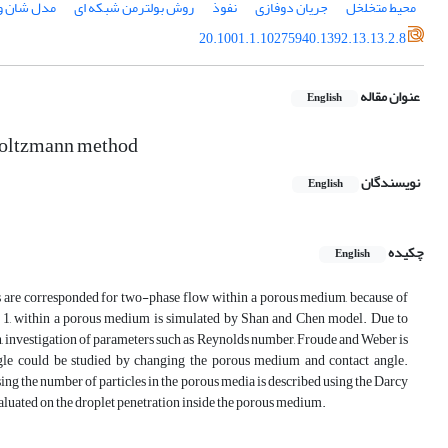
محیط متخلخل
جریان دوفازی
نفوذ
روش بولترمن شبکه‏ ای
مدل شان و
20.1001.1.10275940.1392.13.13.2.8
عنوان مقاله
English
 Boltzmann method
نویسندگان
English
چکیده
English
s are corresponded for two-phase flow within a porous medium, because of
 of 1, within a porous medium is simulated by Shan and Chen model. Due to
on, investigation of parameters such as Reynolds number, Froude and Weber is
le could be studied by changing the porous medium and contact angle.
ing the number of particles in the porous media is described using the Darcy
valuated on the droplet penetration inside the porous medium.