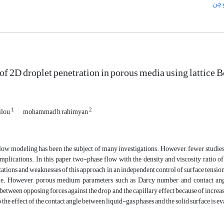
 چن
of 2D droplet penetration in porous media using lattice
1
2
ilou
mohammad h rahimyan
ow modeling has been the subject of many investigations. However, fewer studie
omplications. In this paper, two-phase flow with the density and viscosity ratio
tations and weaknesses of this approach in an independent control of surface tensi
le. However, porous medium parameters such as Darcy number and contact ang
etween opposing forces against the drop and the capillary effect because of increas
the effect of the contact angle between liquid-gas phases and the solid surface is e