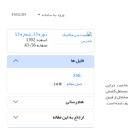
ورود به سامانه
ENGLISH
دوره 13، شماره 13
اسفند 1392
صفحه
43-56
فایل ها
XML
اصل مقاله
ه است. در این
2.6 M
رل مستقل کشش
 متخلخل از قبیل
هم رسانی
وصیف شده است.
ارجاع به این مقاله