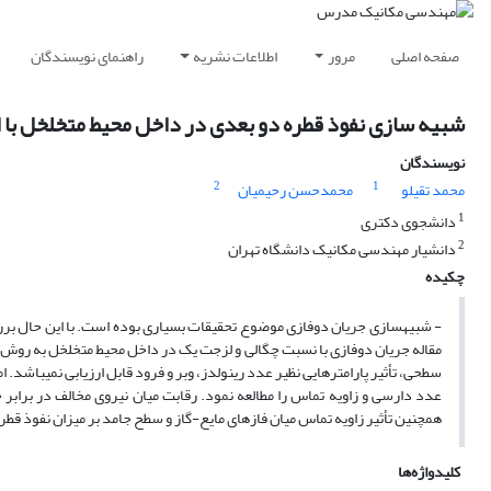
صفحه اصلی
مرور
اطلاعات نشریه
راهنمای نویسندگان
شبیه‏ سازی نفوذ قطره دو بعدی در داخل محیط متخلخل با 
نویسندگان
2
1
محمد تقیلو
محمدحسن رحیمیان
1
دانشجوی دکتری
2
دانشیار مهندسی مکانیک دانشگاه تهران
چکیده
- شبیه‏سازی جریان دوفازی موضوع تحقیقات بسیاری بوده است. با این حال بر
مقاله جریان دوفازی با نسبت چگالی و لزجت یک در داخل محیط متخلخل به ر
سطحی، تأثیر پارامتر‏هایی نظیر عدد رینولدز، وبر و فرود قابل ارزیابی نمی‏باشد. ام
عدد دارسی و زاویه تماس را مطالعه نمود. رقابت میان نیروی مخالف در برا
همچنین تأثیر زاویه تماس میان فاز‏های مایع-گاز و سطح جامد بر میزان نفوذ قط
کلیدواژه‌ها