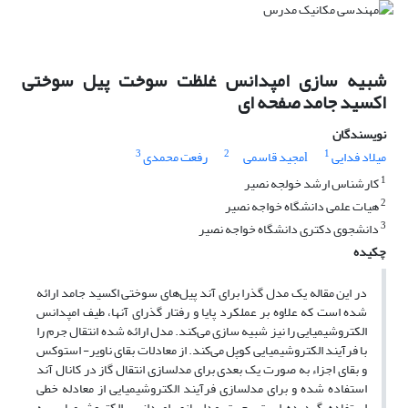
شبیه سازی امپدانس غلظت سوخت پیل سوختی
اکسید جامد صفحه ای
نویسندگان
3
2
1
میلاد فدایی
lمجید قاسمی
رفعت محمدی
1
کارشناس ارشد خولجه نصیر
2
هیات علمی دانشگاه خواجه نصیر
3
دانشجوی دکتری دانشگاه خواجه نصیر
چکیده
در این مقاله یک مدل گذرا برای آند پیل‌های سوختی اکسید جامد ارائه
شده است که علاوه بر عملکرد پایا و رفتار گذرای آنها، طیف امپدانس
الکتروشیمیایی را نیز شبیه سازی می‌کند. مدل ارائه شده انتقال جرم را
با فرآیند الکتروشیمیایی کوپل می‌کند. از معادلات بقای ناویر- استوکس
و بقای اجزاء به صورت یک بعدی برای مدلسازی انتقال گاز در کانال آند
استفاده شده و برای مدلسازی فرآیند الکتروشیمیایی از معادله خطی
استفاده گردیده است. جهت مدلسازی امپدانس الکتروشیمیایی به