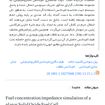
مجموعه معادلات گذرای مذکور تحریک سینوسی اعمال شده و پاسخ
سیستم جهت محاسبه امپدانس استفاده گردیده است. به منظور حل
مجموعه معادلات به دست آمده، یک کد عددی بر پایه روش حجم
محدود توسعه یافته است. نتایج به دست آمده نشان می‌دهند که
انتقال جرم در کانال آند منجر به ایجاد یک نیم دایره خازنی فرکانس
پایین در نمودار نایکوئیست می‌گردد. همچنین تاثیر پارامترهای مختلف
مانند افت ولتاژ، دما، سرعت و غلظت هیدروژن ورودی بر انتقال جرم و
طیف امپدانس حاصل از آن بررسی گردیده و بر روی نتایج حاصله بحث
شده است. نتایج شبیه‌سازی تطابق خوبی با نتایج منتشر شده دارند.
کلیدواژه‌ها
پیل سوختی اکسید جامد
طیف نگاری امپدانس الکتروشیمیایی
مدل
سازی امپدانس
امپدانس غلظت
20.1001.1.10275940.1392.13.15.1.1
عنوان مقاله
English
Fuel concentration impedance simulation of a
planar Solid Oxide Fuel Cell