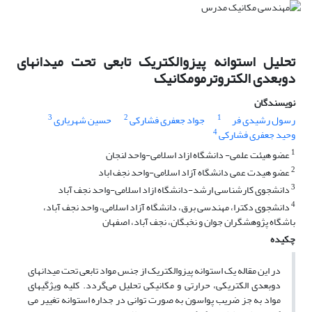
تحلیل استوانه پیزوالکتریک تابعی تحت میدانهای
دوبعدی الکتروترمومکانیک
نویسندگان
3
2
1
رسول رشیدی فر
جواد جعفری فشارکی
حسین شهریاری
4
وحید جعفری فشارکی
1
عضو هیئت علمی- دانشگاه ازاد اسلامی-واحد لنجان
2
عضو هیدت عمی دانشگاه آزاد اسلامی-واحد نجف اباد
3
دانشجوی کارشناسی ارشد-دانشگاه ازاد اسلامی-واحد نجف آباد
4
دانشجوی دکترا، مهندسی برق، دانشگاه آزاد اسلامی، واحد نجف آباد،
باشگاه پژوهشگران جوان و نخبگان، نجف آباد، اصفهان
چکیده
در این مقاله یک استوانه پیزوالکتریک از جنس مواد تابعی تحت میدانهای
دوبعدی الکتریکی، حرارتی و مکانیکی تحلیل می‌گردد. کلیه ویژگیهای
مواد به جز ضریب پواسون به صورت توانی در جداره استوانه تغییر می