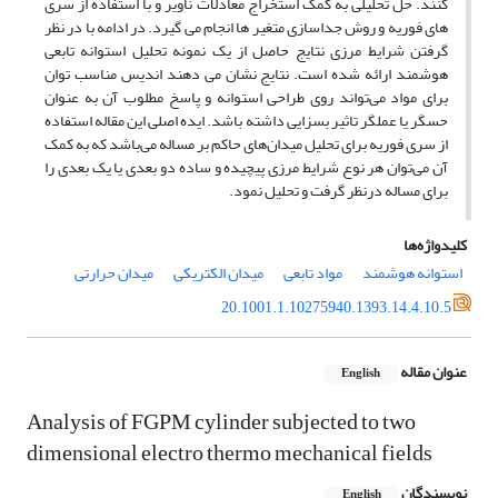
کنند. حل تحلیلی به کمک استخراج معادلات ناویر و با استفاده از سری
های فوریه و روش جداسازی متغیر ها انجام می گیرد. در ادامه با در نظر
گرفتن شرایط مرزی نتایج حاصل از یک نمونه تحلیل استوانه تابعی
هوشمند ارائه شده است. نتایج نشان می دهند اندیس مناسب توان
برای مواد می‌تواند روی طراحی استوانه و پاسخ مطلوب آن به عنوان
حسگر یا عملگر تاثیر بسزایی داشته باشد. ایده اصلی این مقاله استفاده
از سری فوریه برای تحلیل میدان‌های حاکم بر مساله می‌باشد که به کمک
آن می‌توان هر نوع شرایط مرزی پیچیده و ساده دو بعدی یا یک بعدی را
برای مساله درنظر گرفت و تحلیل نمود.
کلیدواژه‌ها
استوانه هوشمند
مواد تابعی
میدان الکتریکی
میدان حرارتی
20.1001.1.10275940.1393.14.4.10.5
عنوان مقاله
English
Analysis of FGPM cylinder subjected to two
dimensional electro thermo mechanical fields
نویسندگان
English