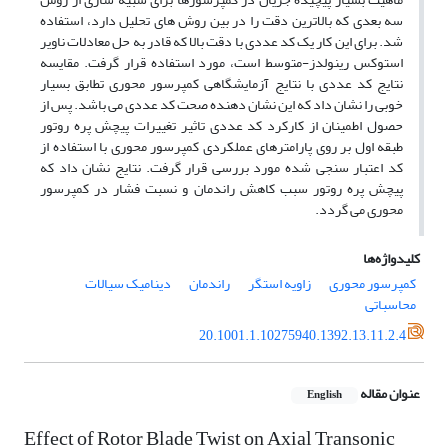
سه بعدی که بالاترین دقت را در بین روش های تحلیل دارد، استفاده
شد. برای این کار یک کد عددی با دقت بالا که قادر به حل معادلات ناویر
استوکس رینولدز-متوسط است، مورد استفاده قرار گرفت. مقایسه
نتایج کد عددی با نتایج آزمایشگاهی کمپرسور محوری تطابق بسیار
خوبی را نشان داد که این نشان دهنده صحت کد عددی می باشد. پس از
حصول اطمینان از کارکرد کد عددی تاثیر تغییرات پیچش پره روتور
طبقه اول بر روی پارامترهای عملکردی کمپرسور محوری با استفاده از
کد اعتبار سنجی شده مورد بررسی قرار گرفت. نتایج نشان داد که
پیچش پره روتور سبب کاهش راندمان و نسبت فشار در کمپرسور
محوری می گردد.
کلیدواژه‌ها
کمپرسور محوری
زاویه استگر
راندمان
دینامیک سیالات
محاسباتی
20.1001.1.10275940.1392.13.11.2.4
عنوان مقاله
English
Effect of Rotor Blade Twist on Axial Transonic