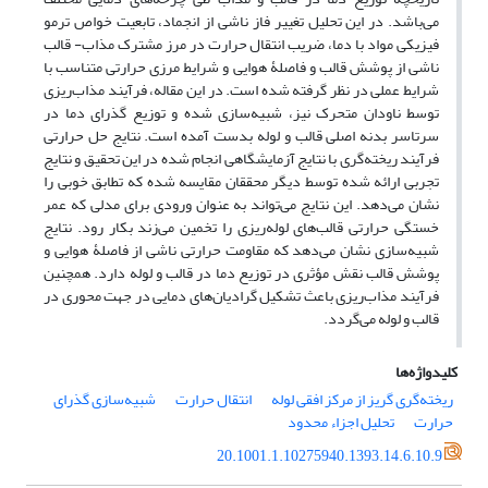
می‌باشد. در این تحلیل تغییر فاز ناشی از انجماد، تابعیت خواص ترمو
فیزیکی مواد با دما، ضریب انتقال حرارت در مرز مشترک مذاب- قالب
ناشی از پوشش قالب و فاصلۀ هوایی و شرایط مرزی حرارتی‌ متناسب با
شرایط عملی در نظر‌‌ گرفته‌ شده است. در این مقاله، فرآیند مذاب‌ریزی
توسط ناودان متحرک نیز، شبیه‌سازی شده و توزیع گذرای دما در
سرتاسر بدنه اصلی قالب و لوله بدست آمده است. نتایج حل حرارتی
فرآیند ریخته‌گری با نتایج آزمایشگاهی انجام شده در این تحقیق و نتایج
تجربی ارائه شده توسط دیگر محققان مقایسه شده که تطابق خوبی را
نشان می‌دهد. این نتایج می‌تواند به عنوان ورودی برای مدلی که عمر
خستگی حرارتی قالب‌های لوله‌ریزی را تخمین می‌زند بکار رود. نتایج
شبیه‌سازی نشان می‌دهد که مقاومت حرارتی ناشی از فاصلۀ هوایی و
پوشش قالب نقش مؤثری در توزیع دما در قالب و لوله دارد. همچنین
فرآیند مذاب‌ریزی باعث تشکیل گرادیان‌های دمایی در جهت محوری در
قالب و لوله می‌گردد.
کلیدواژه‌ها
ریخته‌گری گریز از مرکز افقی لوله
انتقال حرارت
شبیه‌سازی گذرای
حرارت
تحلیل اجزاء محدود
20.1001.1.10275940.1393.14.6.10.9