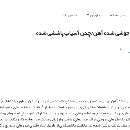
ارسال مقاله
داوران
تماس با ما
 تف جوشی شده آهن/چدن آسیاب پاششی شده
4
ل
شی شده آهن-چدن خاکستری بازیابی شده پرداخته می‌شود. برای این منظور براده‌های چ
جاری برای تهیه قطعات متالورژی پودر مورد استفاده قرار گرفتند. خشته-های خام با 
یش با روش رویه پاسخ و با متغیرهای درصد پودر چدن، فشار تراکم، دمای تف‌جوشی و ز
ر پارامترهای ورودی، ارائه مدل‌های ریاضی و ارزیابی صحت مدل‌ها به کار رفتند. در ب
طعات تف‌جوشی شده نیز قابلیت ماشینکاری از طریق اندازه‌گیری نیروهای محوری و گ