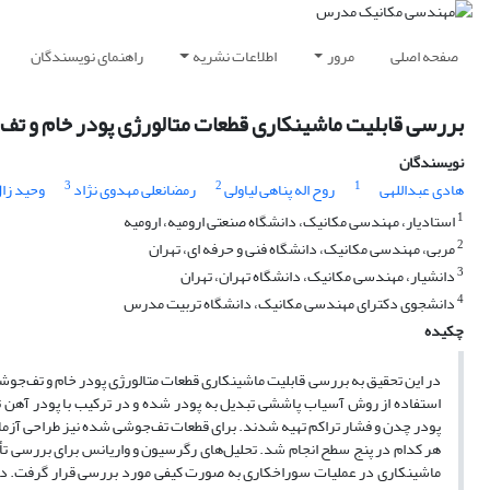
صفحه اصلی
مرور
اطلاعات نشریه
راهنمای نویسندگان
بررسی قابلیت ماشینکاری قطعات متالورژی پودر خام و
نویسندگان
3
2
1
هادی عبداللهی
روح اله پناهی لیاولی
رمضانعلی مهدوی نژاد
وحید زا
1
استادیار، مهندسی مکانیک، دانشگاه صنعتی ارومیه، ارومیه
2
مربی، مهندسی مکانیک، دانشگاه فنی و حرفه ای، تهران
3
دانشیار، مهندسی مکانیک، دانشگاه تهران، تهران
4
دانشجوی دکترای مهندسی مکانیک، دانشگاه تربیت مدرس
چکیده
در این تحقیق به بررسی قابلیت ماشینکاری قطعات متالورژی پودر خام و تف‌جو
استفاده از روش آسیاب پاششی تبدیل به پودر شده و در ترکیب با پودر آهن ت
پودر چدن و فشار تراکم تهیه شدند. برای قطعات تف‌جوشی شده نیز طراحی آزما
هر کدام در پنج سطح انجام شد. تحلیل‌های رگرسیون و واریانس برای بررسی تأثی
ماشینکاری در عملیات سوراخکاری به صورت کیفی مورد بررسی قرار گرفت. در ق