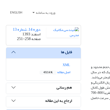
ورود به سامانه
ENGLISH
دوره 14، شماره 13
اسفند 1393
صفحه
251-258
فایل ها
XML
 حجم محدود و
میک که در سال
اصل مقاله
432.6 K
یه‌سازی شده است. این میکروپمپ دارای میکروکانالی با طول 20 میلیمتر، عرض 800 میکرومتر، ارتفاع 380 میکرومتر و الکترودی با طول4 میلیمتر می‌باشد.
دت میدان مغناطیسی، جریان الکتریکی و
هم رسانی
اهش طول کانال
سبب افزایش سرعت متوسط جریان می‌گردد. همچنین مشاهده می‌شود که با افزایش عمق کانال سرعت متوسط جریان ابتدا افزایش و سپس کاهش می‌یابد و در عمق تقریباً 800-700
تغییری در مقادیر سرعت حاصل
ارجاع به این مقاله