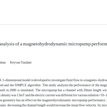
analysis of a magnetohydrodynamic micropump perfor
shan
Keyvan Yazdani
, A 3-dimensional model is developed to investigate fluid flow in a magneto-hydr
d and the SIMPLE algorithm. This study analyzes the performance of the ma
ilt in 2000, is simulated. The micropump has a channel with 20mm length, widt
 density was 13mT and the electric current was different for various solution (10-140
the geometry has an effect on the magnetohyrodynamic micropump performance. By
eases. decreasing the channel length would increase the mean flow velocity. by incre