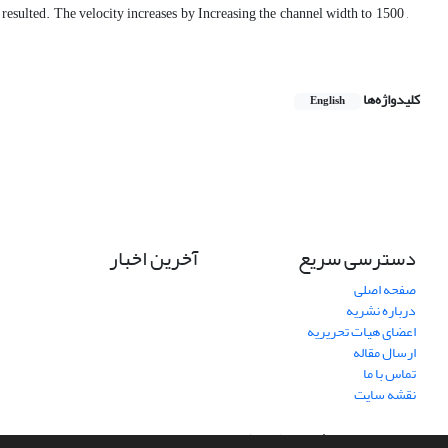
esulted. The velocity increases by Increasing the channel width to 1500 ,
کلیدواژه‌ها
English
دسترسی سریع
آخرین اخبار
صفحه اصلی
درباره نشریه
اعضای هیات تحریریه
ارسال مقاله
تماس با ما
نقشه سایت
سامانه مدیریت نشریات علمی.
طراحی و پیاده سازی از
سیناوب