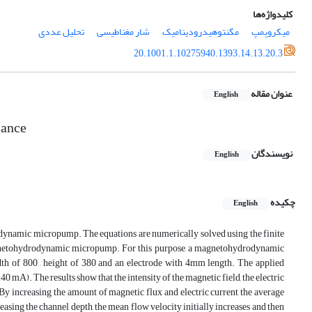
کلیدواژه‌ها
میکروپمپ
مگنتوهیدرودینامیک
شار مغناطیسی
تحلیل عددی
20.1001.1.10275940.1393.14.13.20.3
عنوان مقاله
English
mance
نویسندگان
English
چکیده
English
odynamic micropump. The equations are numerically solved using the finite
gnetohydrodynamic micropump. For this purpose, a magnetohydrodynamic
h of 800 , height of 380 and an electrode with 4mm length. The applied
 mA). The results show that the intensity of the magnetic field, the electric
 increasing the amount of magnetic flux and electric current the average
asing the channel depth, the mean flow velocity initially increases and then