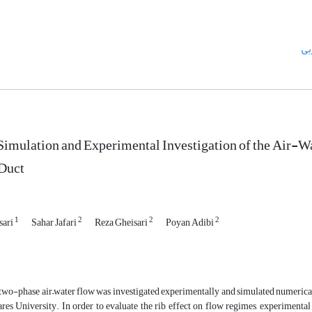
بی
imulation and Experimental Investigation of the Air-W
 Duct
1
2
2
2
sari
Sahar Jafari
Reza Gheisari
Poyan Adibi
, two-phase air–water flow was investigated experimentally and simulated numeric
es University. In order to evaluate the rib effect on flow regimes, experimental