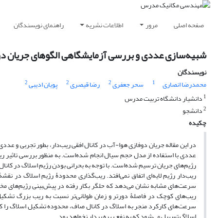
صفحه اصلی
مرور
اطلاعات نشریه
راهنمای نویسندگان
شبیه‌سازی عددی و بررسی آزمایشگاهی الگوهای جریان دو ف
نویسندگان
2
2
2
1
محمدرضا انصاری
سحر جعفری
رضا قیصری
پویان ادیبی
1
دانشیار دانشگاه تربیت مدرس
2
دانشجو
چکیده
در این مقاله جریان دوفازی هوا-آب در کانال افقی ریب‌دار، بطور تجربی و ع
عددی با استفاده از مدل حجم سیال انجام شده‌است. به منظور بررسی تاثیر ریب‌ه
رژیم‌های جریان ترسیم شده‌است. با توجه به بحرانی بودن رژیم اسلاگ در کانال
ریب‌دار رژیم لایه‌ای اتفاق نمی‌افتد. ریب‌گذاری محدودۀ رژیم اسلاگ در نق
سرعت‌های مشابه نشان می‌دهد که حلگر بکار رفته در پیش‌بینی رژیم‌های مخت
ریب‌های کوچک در فاصلۀ دورتر و زمان طولانی‌تر نسبت به ریب بزرگ تشکی
سرعت‌های کارکرد منجر به اسلاگ در کانال صاف، محدوده تشکیل اسلاگ را کوچ
اسلاگ تسهیل می‌شود که به نفع بهره بردار نخواهد بود.