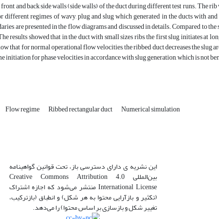
front and back side walls (side walls) of the duct during different test runs. The r
r different regimes of wavy, plug and slug which generated in the ducts with and 
ries are presented in the flow diagrams and discussed in details. Compared to the 
he results showed that in the duct with small sizes ribs, the first slug initiates at 
how that for normal operational flow velocities, the ribbed duct decreases the slug 
me initiation for phase velocities in accordance with slug generation, which is not be
Flow regime
Ribbed rectangular duct
Numerical simulation
این نشریه ی دارای دسترسی باز، تحت قوانین گواهینامه
بین‌المللی Creative Commons Attribution 4.0
International License منتشر می‌شود که اجازه اشتراک
(تکثیر و بازآرایی محتوا به هر شکل) و انطباق (بازترکیب،
تغییر شکل و بازسازی بر اساس محتوا) را می‌دهد.