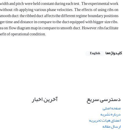
ib width and pitch were held constant during each test. The experimental work
without rib applying various phase velocities. The effects of using ribs on
smooth duct, the ribbed duct affects the different regime boundary positions
longer time and distance in compare to the duct equipped with bigger size ribs.
area on flow diagram map in compare to smooth duct. However, ribs facilitate
nefit of operational condition.
کلیدواژه‌ها
English
دسترسی سریع
آخرین اخبار
صفحه اصلی
درباره نشریه
اعضای هیات تحریریه
ارسال مقاله