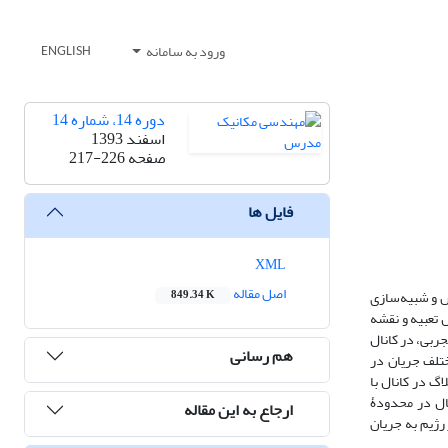
ورود به سامانه
ENGLISH
دوره 14، شماره 14
اسفند 1393
صفحه
217-226
فایل ها
XML
اصل مقاله
س و شبیه‌سازی
849.34 K
 تعبیه و نقشه
ربی، در کانال
هم رسانی
ختلف جریان در
گ در کانال با
ال در محدودۀ
ارجاع به این مقاله
رژیم به جریان