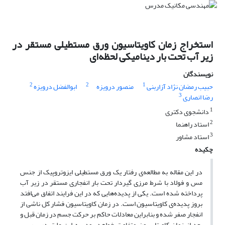
استخراج زمان کاویتاسیون ورق مستطیلی مستقر در
زیر آب تحت بار دینامیکی لحظه‌ای
نویسندگان
2
2
1
حبیب رمضان نژاد آزاربنی
منصور درویزه
ابوالفضل درویزه
3
رضا انصاری
1
دانشجوی دکتری
2
استاد راهنما
3
استاد مشاور
چکیده
در این مقاله به مطالعه‌ی رفتار یک ورق مستطیلی ایزوتروپیک از جنس
مس و فولاد با شرط مرزی گیردار تحت بار انفجاری مستقر در زیر آب
پرداخته شده است. یکی از پدیده‌هایی که در این فرایند اتفاق می‌افتد
بروز پدیده‌ی کاویتاسیون است. در زمان کاویتاسیون فشار کل ناشی از
انفجار صفر شده و بنابراین معادلات حاکم بر حرکت جسم در زمان قبل و
بعد از زمان کاویتاسیون متفاوت خواهد بود. به این علت در بررسی