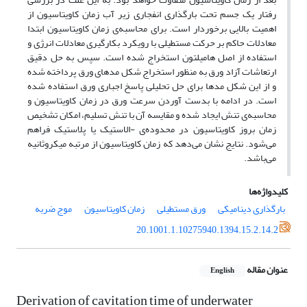
رفتار یک جسم تحت بارگذاری انفجاری زیر آب زمان کاویتاسیون از
اهمیت بالایی برخوردار است. برای محاسبه‌‌ی زمان کاویتاسیون ابتدا
معادلات حاکم بر حرکت مستطیلی با رویکرد بکارگیری معادلات انرژی و
استفاده از اصل هامیلتون استخراج شده است. سپس به حل دقیق
ارتعاشات آزاد ورق به منظور استخراج شکل مدهای ورق پرداخته شده
و از این شکل مدها برای حل تحلیلی پاسخ اجباری ورق استفاده شده
است. در ادامه با بدست ‌آوردن سرعت ورق در زمان کاویتاسیون و
محاسبه‌ی تنش ایجاد شده و مقایسه آن با تنش تسلیم، امکان تشخیص
زمان بروز کاویتاسیون در محدوده‌ی -الاستیک یا پلاستیک فراهم
می‌شود. نتایج نشان می‌دهد که زمان کاویتاسیون از مرتبه میکروثانیه
می‌باشد.
کلیدواژه‌ها
بارگذاری دینامیکی
ورق مستطیلی
زمان کاویتاسیون
موج ضربه
20.1001.1.10275940.1394.15.2.14.2
عنوان مقاله
English
Derivation of cavitation time of underwater