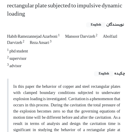
rectangular plate subjected to impulsive dynamic
loading
نویسندگان
English
1
2
Habib Ramezannejad Azarboni
Mansoor Darvizeh
Abolfazl
2
3
Darvizeh
Reza Ansari
1
phd student
2
supervisor
3
advisor
چکیده
English
In this paper, the behavior of copper and steel rectangular plates
with clamped boundary conditions subjected to underwater
explosion loading is investigated. Cavitation is a phenomenon that
occurs in this process. During the cavitation, the total pressure of
the explosion becomes zero, so that the governing equations of
motion time will be different before and after the cavitation. As a
result, in terms of analysis and design, the cavitation time is
significant in studying the behavior of a rectangular plate at