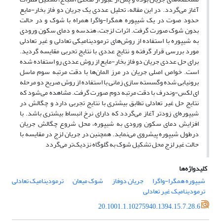
آغاز می‌گردد. در این مقاله، تحلیل عددی یک جریان دو فاز بخار-مایع
حدود صوت در یک شیپوره همگرا-واگرا همراه با شوک و در حالت
بدون شوک صورت گرفت. اثرات لزجت، هندسه و دمای سکون ورودی
به شیپوره با استفاده از روش‌‌های ترمودینامیکی تعادلی و غیر تعادلی
مورد بررسی قرار گرفته و نتایج عددی با نتایج تحربی مقایسه گردید.
برای حل عددی جریان دو فاز بخار-مایع از روش عددی رو استفاده شده
است. خواص اصلی جریان در مرز المان‌ها با دقت مرتبه سوم ماسل
برونیابی شده وگسسته سازی زمانی با استفاده از روش صریح دو مرحله
ای لکس-وندرف با دقت مرتبه دوم صورت گرفت. مشاهده می‌شود که
نتایج حل غیر تعادلی تطابق بیشتری با نتایج تجربی دارد و چگالش در
شیپوره‌ای زودتر آغاز می‌گردد که دارای نرخ انبساط بیشتری باشد. با
افزایش دمای سکون ورودی به شیپوره، محل شروع چگالش جریان
درطول شیپوره پیشروی می‌‌نماید. همچنین در جریان لزج در مقایسه با
حالت غیر لزج محل تشکیل شوک به گلوگاه نزدیک‌تر می‌گردد
کلیدواژه‌ها
شیپوره همگرا-واگرا
جریان دوفاز
شوک میعان
ترمودینامیک تعادلی
ترمودینامیک غیر تعادلی
20.1001.1.10275940.1394.15.7.28.6