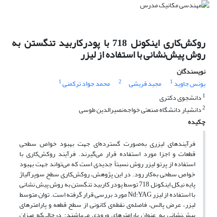
روکش‌کاری اینکونل 718 با پودرکاربید تنگستن به
روش پیش‌نشانی با استفاده از لیزر
نویسندگان
1
2
1
یونس جاوید
مجید قریشی
محمد جواد ترکمنی
1
دانشجوی دکتری
2
دانشیار دانشگاه صنعتی خواجه‌نصیرالدین طوسی
چکیده
فرآیندهای لیزری به‌صورت گسترده‌ای جهت بهبود خواص سطحی
قطعات و اجزا مورد استفاده قرار می‌گیرند. فرآیند روکش‌کاری با
استفاده از پرتو لیزر روش نسبتاً جدیدی است که می‌تواند جهت بهبود
خواص سطحی به‌کار رود. در این پژوهش، روکش‌کاری سطح سوپرآلیاژ
پایه نیکل اینکونل 718 توسط پودر کاربید تنگستن به روش پیش نشانی
با استفاده از لیزر Nd:YAG مورد بررسی قرار گرفته است. توان متوسط
لیزر، عرض پالس، فاصله‌ی نقطه‌ی کانونی از سطح قطعه و پارامترهای
پیش‌نشانی به عنوان پارامترهای ورودی می‌باشند؛ درحالی‌که میزان