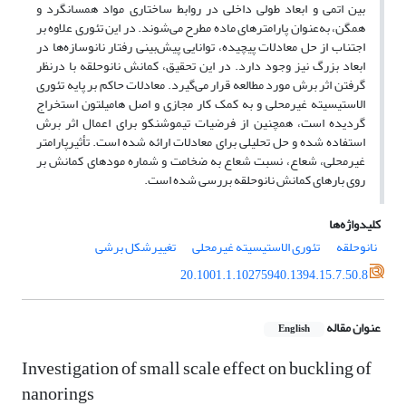
بین اتمی و ابعاد طولی داخلی در روابط ساختاری مواد همسانگرد و
همگن، به‌عنوان پارامترهای ماده مطرح می‌شوند. در این تئوری علاوه بر
اجتناب از حل معادلات پیچیده، توانایی پیش‌بینی رفتار نانوسازه‌ها در
ابعاد بزرگ نیز وجود دارد. در این تحقیق، کمانش نانوحلقه با درنظر
گرفتن اثر برش مورد مطالعه قرار می‌گیرد. معادلات حاکم بر پایه تئوری
الاستیسیته غیرمحلی و به کمک کار مجازی و اصل هامیلتون استخراج
گردیده است، همچنین از فرضیات تیموشنکو برای اعمال اثر برش
استفاده شده و حل تحلیلی برای معادلات ارائه شده است. تأثیرپارامتر
غیرمحلی، شعاع، نسبت شعاع به ضخامت و شماره مودهای کمانش بر
روی بارهای کمانش نانوحلقه بررسی شده است.
کلیدواژه‌ها
نانوحلقه
تئوری الاستیسیته غیرمحلی
تغییرشکل برشی
20.1001.1.10275940.1394.15.7.50.8
عنوان مقاله
English
Investigation of small scale effect on buckling of
nanorings