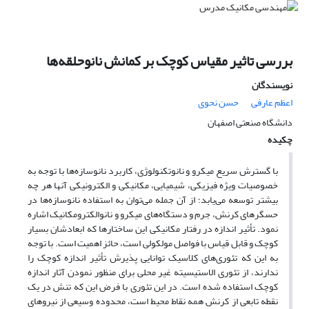
بررسی تاثیر مقیاس کوچک بر کمانش نانوحلقه‌ها
نویسندگان
اعظم عارفی
حسن نحوی
دانشگاه صنعتی اصفهان
چکیده
با گسترش سریع میکرو و نانوتکنولوژی، کاربرد نانوسازه‌ها با توجه به
خصوصیات ویژه فیزیکی، شیمیایی، مکانیکی و الکترونیکی آنها هر چه
بیشتر توسعه می‌یابد؛ از آن جمله می‌توان به استفاده نانوسازه‌ها در
حسگرهای کرنش، جرم و دستگاه‌های میکرو و نانوالکترومکانیک اشاره
نمود. تأثیر اندازه در رفتار مکانیکی این ساختارها که ابعادشان بسیار
کوچک و قابل قیاس با فواصل مولکولی است، حائز اهمیت است. با توجه
به این که تئوری‌های کلاسیک توانایی پذیرش تأثیر اندازه کوچک را
ندارند، از تئوری الاستیسیته غیر محلی برای منظور نمودن آثار اندازه
کوچک استفاده شده است. در این تئوری با فرض این که تنش در یک
نقطه تابعی از کرنش همه نقاط محیط است، محدوده وسیعی از نیروهای