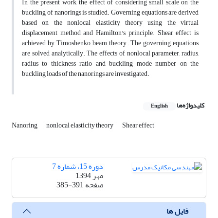
In the present work, the effect of considering small scale on the
buckling of nanorings is studied. Governing equations are derived
based on the nonlocal elasticity theory using the virtual
displacement method and Hamilton's principle. Shear effect is
achieved by Timoshenko beam theory. The governing equations
are solved analytically. The effects of nonlocal parameter, radius,
radius to thickness ratio and buckling mode number on the
buckling loads of the nanorings are investigated.
کلیدواژه‌ها
English
Nanoring
nonlocal elasticity theory
Shear effect
دوره 15، شماره 7
مهر 1394
صفحه
385-391
فایل ها