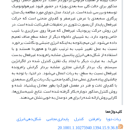
مذکور برای حالت کلی سه بعدی بویژه در حضور قیود غیرهولونومیک
توسعه و بررسی شده است. در ابتدا، مدل دوپای مورد مطالعه یک مدل
پرگاری سه‌بعدی با عرض غیرصفر و کف‌پای منحنی است که حرکت
غیرفعال پایدار آن بصورت تئوری در تحقیقات قبلی ثابت شده است. در
این روش حرکت پریودیک غیرفعال که صرفاً روی سرازیری با شیب
خاص وجود دارد، به شیبهای دلخواه دیگر از جمله سطح صاف تعمیم
داده می‌شود. این مهم باتوجه به اینکه انرژی جنبشی و نگاشت برخورد
نسبت به عمل تغییر شیب به ترتیب ناوردا و هم‌وردا هستند و با
استفاده از شکل‌دهی انرژی پتانسیل مشابه راه‌رونده غیرفعال بدست
می‌آید. به عبارت دیگر با ایجاد یک تقارن کنترل شده در لاگرانژین
سیستم، یک بردار گرانش مجازی مشابه بردار گرانش راه‌رونده
غیرفعال نسبت به سطح، به ربات اعمال می‌شود. در انتها، با توجه به
چالشهای پیاده‌سازی عملی مدل کف‌پا منحنی، یک ربات پرگاری سه‌بعدی
با کف‌پای تخت و فنر در مفصل قوزک‌پا بطور معادل پیشنهاد شده و
روش کنترل مذکور دوباره بکار گرفته شده است. نتایج شبیه‌سازی‌ها،
کارایی روش ارائه شده را برای هر دو مدل به خوبی نشان می‌دهند.
کلیدواژه‌ها
ربات دوپا
راه‌رفتن
کنترل
پایداری مجانبی
شکل‌دهی انرژی
20.1001.1.10275940.1394.15.9.36.8