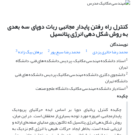
کنترل راه رفتن پایدار مجانبی ربات دوپای سه بعدی
به روش شکل دهی انرژی پتانسیل
نویسندگان
3
2
1
محمد رضا حائری یزدی
محمد رضا سبع پور
برهان بیگ زاده
1
استاد دانشکده مهندسی مکانیک، پردیس دانشکده های فنی، دانشگاه
تهران
2
دانشجوی دکتری دانشکده مهندسی مکانیک پردیس دانشکده های فنی
دانشگاه تهران
3
استادیار دانشکده مهندسی مکانیک دانشگاه علم و صنعت
چکیده
چکیده کنترل رباتهای دوپا بر اساس ایده حرکتهای پریودیک
پایدارمجانبی، امروزه مورد توجه بسیاری از محققان است. در این میان،
روش شکل‌دهی انرژی پتانسیل که تاکنون روی مدلهای صفحه‌ای ارائه و
ارزیابی شده است، بخاطر ایجاد حرکات طبیعی‌ با انرژی کم نزدیک به
حالت بهینه از اهمیت فراوانی برخوردار است. در تحقیق حاضر، روش