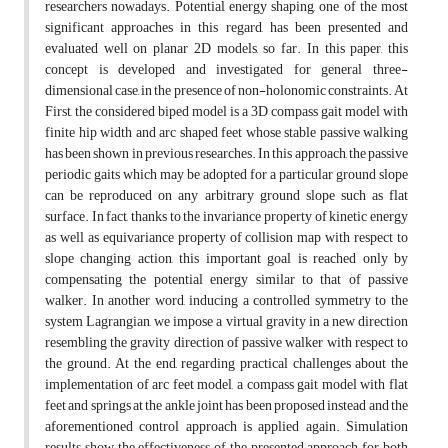
researchers nowadays. Potential energy shaping, one of the most
significant approaches in this regard, has been presented and
evaluated well on planar 2D models, so far. In this paper, this
concept is developed and investigated for general three-
dimensional case, in the presence of non-holonomic constraints. At
First, the considered biped model is a 3D compass gait model with
finite hip width and arc shaped feet whose stable passive walking
has been shown in previous researches. In this approach, the passive
periodic gaits which may be adopted for a particular ground slope
can be reproduced on any arbitrary ground slope such as flat
surface. In fact, thanks to the invariance property of kinetic energy
as well as equivariance property of collision map with respect to
slope changing action, this important goal is reached only by
compensating the potential energy similar to that of passive
walker. In another word, inducing a controlled symmetry to the
system Lagrangian, we impose a virtual gravity in a new direction
resembling the gravity direction of passive walker with respect to
the ground. At the end, regarding practical challenges about the
implementation of arc feet model, a compass gait model with flat
feet and springs at the ankle joint has been proposed instead and the
aforementioned control approach is applied again. Simulation
results show the effectiveness of the presented approach for both