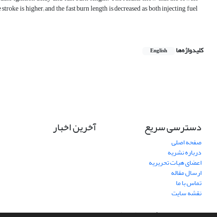
 stroke is higher; and the fast burn length is decreased as both injecting fuel
کلیدواژه‌ها
English
دسترسی سریع
آخرین اخبار
صفحه اصلی
درباره نشریه
اعضای هیات تحریریه
ارسال مقاله
تماس با ما
نقشه سایت
سامانه مدیریت نشریات علمی.
طراحی و پیاده سازی از
سیناوب