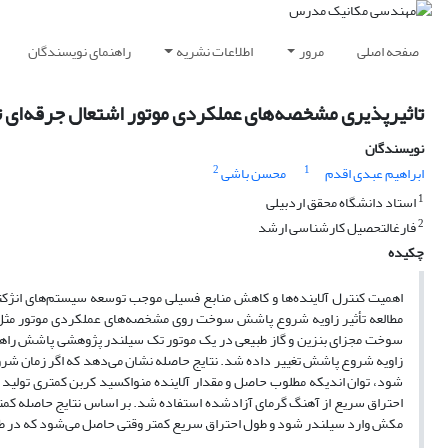
صفحه اصلی
مرور
اطلاعات نشریه
راهنمای نویسندگان
تاثیرپذیری مشخصه‌های عملکردی موتور اشتعال جرقه‌ای ت
نویسندگان
2
1
ابراهیم عبدی اقدم
محسن باشی
1
استاد دانشگاه محقق اردبیلی
2
فارغالتحصیل کارشناسی ارشد
چکیده
اهمیت کنترل آلاینده‌ها و کاهش منابع فسیلی موجب توسعه سیستم‌های انژ
سوخت مجزای بنزین و گاز طبیعی در یک موتور تک سیلندر پژوهشی پاشش راهگا
زاویه شروع پاشش تغییر داده‌ شد. نتایج حاصله نشان می‌دهد که اگر زمان
شود، توان اندیکه مطلوب حاصل و مقدار آلاینده منواکسید کربن کمتری تولید
احتراق سریع از آهنگ گرمای آزادشده استفاده ‌شد. بر اساس نتایج حاصله کم
مکش وارد سیلندر شود و طول احتراق سریع کمتر وقتی حاصل می‌شود که در 