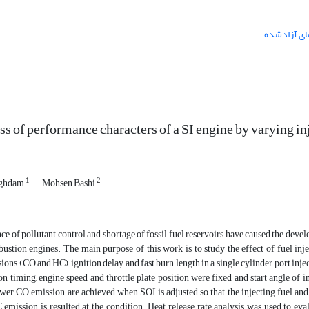
ای آزادشده
s of performance characters of a SI engine by varying inje
1
2
Aghdam
Mohsen Bashi
e of pollutant control and shortage of fossil fuel reservoirs have caused the dev
ustion engines. The main purpose of this work is to study the effect of fuel inj
ions (CO and HC), ignition delay and fast burn length in a single cylinder port injec
ion timing, engine speed and throttle plate position were fixed and start angle of
er CO emission are achieved when SOI is adjusted so that the injecting fuel and 
mission is resulted at the condition. Heat release rate analysis was used to eval