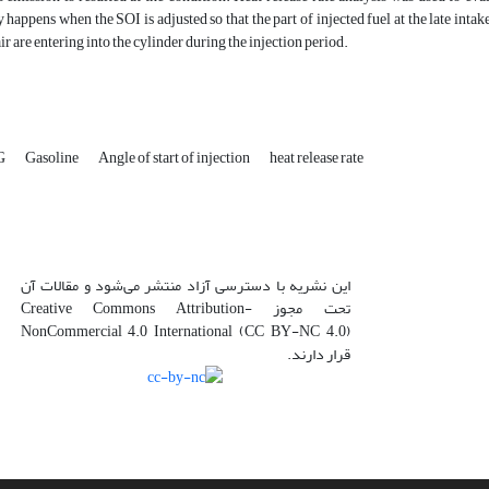
 happens when the SOI is adjusted so that the part of injected fuel at the late intake
ir are entering into the cylinder during the injection period.
G
Gasoline
Angle of start of injection
heat release rate
این نشریه با دسترسی آزاد منتشر می‌شود و مقالات آن
تحت مجوز Creative Commons Attribution-
NonCommercial 4.0 International (CC BY-NC 4.0)
قرار دارند.