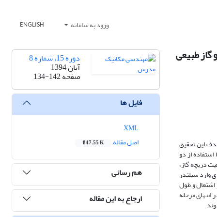
ورود به سامانه
ENGLISH
 گاز طبیعی
دوره 15، شماره 8
آبان 1394
صفحه
134-142
فایل ها
XML
اصل مقاله
دف این تحقیق
847.55 K
اشتعال و طول احتراق سریع با استفاده از دو
یت دریچه گاز،
هم رسانی
 وارد سیلندر
 اشتعال و طول
 انتهای مرحله
ارجاع به این مقاله
وند.