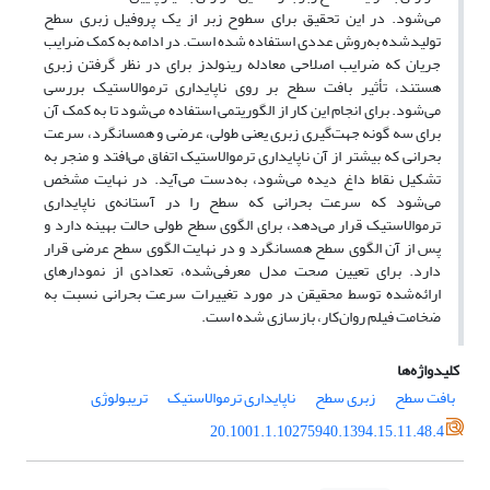
می‌شود. در این تحقیق برای سطوح زبر از یک پروفیل زبری سطح
تولیدشده به‌روش عددی استفاده شده است. در ادامه به کمک ضرایب
جریان که ضرایب اصلاحی معادله رینولدز برای در نظر گرفتن زبری
هستند، تأثیر بافت سطح بر روی ناپایداری ترموالاستیک بررسی
می‌شود. برای انجام این کار از الگوریتمی استفاده می‌شود تا به کمک آن
برای سه گونه جهت‌گیری زبری یعنی طولی، عرضی و همسانگرد، سرعت
بحرانی که بیشتر از آن ناپایداری ترموالاستیک اتفاق می‌افتد و منجر به
تشکیل نقاط داغ دیده می‌شود، به‌دست می‌آید. در نهایت مشخص
می‌شود که سرعت بحرانی که سطح را در آستانه‌ی ناپایداری
ترموالاستیک قرار می‌دهد، برای الگوی سطح طولی حالت بهینه دارد و
پس از آن الگوی سطح همسانگرد و در نهایت الگوی سطح عرضی قرار
دارد. برای تعیین صحت مدل معرفی‌شده، تعدادی از نمودارهای
ارائه‌شده توسط محقیقن در مورد تغییرات سرعت بحرانی نسبت به
ضخامت فیلم روان‌کار، بازسازی شده است.
کلیدواژه‌ها
بافت سطح
زبری سطح
ناپایداری ترموالاستیک
تریبولوژی
20.1001.1.10275940.1394.15.11.48.4