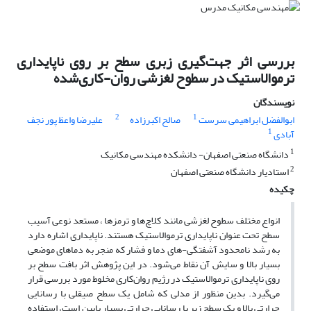
بررسی اثر جهت‌گیری زبری سطح بر روی ناپایداری
ترموالاستیک در سطوح لغزشی روان-کاری‌شده
نویسندگان
2
1
ابوالفضل ابراهیمی سرست
صالح اکبرزاده
علیرضا واعظ پور نجف
1
آبادی
1
دانشگاه صنعتی اصفهان- دانشکده مهندسی مکانیک
2
استادیار دانشگاه صنعتی اصفهان
چکیده
انواع مختلف سطوح لغزشی مانند کلاچ‌ها و ترمزها ، مستعد نوعی آسیب
سطح تحت عنوان ناپایداری ترموالاستیک هستند. ناپایداری اشاره دارد
به رشد نامحدود آشفتگی-های دما و فشار که منجر به دماهای موضعی
بسیار بالا و سایش آن نقاط می‌شود. در این پژوهش اثر بافت سطح بر
روی ناپایداری ترموالاستیک در رژیم روان‌کاری مخلوط مورد بررسی قرار
می‌گیرد. بدین منظور از مدلی که شامل یک سطح صیقلی با رسانایی
حرارتی بالا و یک سطح زبر با رسانایی حرارتی بسیار پایین است، استفاده