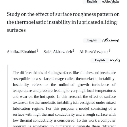
عنوان مقاله
English
Study on the effect of surface roughness pattern on
the thermoelastic instability in lubricated sliding
surfaces
نویسندگان
English
1
2
1
Abolfazl Ebrahimi
Saleh Akbarzadeh
Ali Reza Vaezpour
چکیده
English
The different kinds of sliding surfaces like clutches, and breaks are
susceptible to a surface damage called thermoelastic instability.
Instability refers to the unlimited growth turbulence of
temperature and pressure, leading to very high local temperatures
and wear on the hot spots. In this research, the effect of surface
texture on the thermoelastic instability is investigated under mixed
lubrication regime. For this purpose, a model consisting of a
surface with high thermal conductivity and a rough surface with
low thermal conductivity is considered. To this work, a computer
program is employed to numerically generate three different