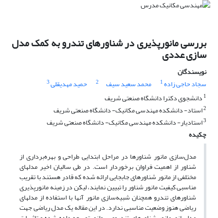
بررسی مانورپذیری در شناورهای تندرو به کمک مدل
سازی عددی
نویسندگان
3
2
1
سجاد حاجی زاده
محمد سعید سیف
حمید مهدیقلی
1
دانشجوی دکترا دانشگاه صنعتی شریف
2
استاد- دانشکده مهندسی مکانیک- دانشگاه صنعتی شریف
3
استادیار- دانشکده مهندسی مکانیک- دانشگاه صنعتی شریف
چکیده
مدل‌سازی مانور شناورها در مراحل ابتدایی طراحی و بهره‌برداری از
شناور از اهمیت فراوان برخوردار است. در طی سالیان اخیر مدلهای
مختلفی از مانور شناورهای جابجایی ارائه شده که قادر هستند با تقریب
مناسبی کیفیت مانور شناور را تبیین نمایند، لیکن در زمینه مانورپذیری
شناورهای تندرو همچنان شبیه‌سازی مانور آنها با استفاده از مدلهای
ریاضی هنوز وضعیت مناسبی ندارد. در این مقاله یک مدل ریاضی جهت
مدلسازی مانور شناورهای تندروی پروازی توسعه داده شده و تاثیرات