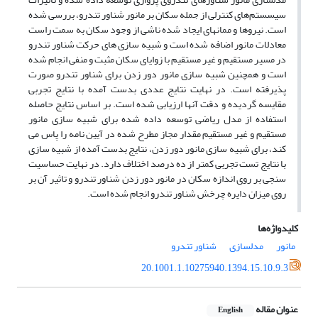
سیسستم‌های کنترلی از جمله سکان بر مانور شناور تندرو، بررسی شده
است. نیروها و ممانهای ایجاد شده ناشی از وجود سکان به سمت راست
معادلات مانور اضافه شده است و شبیه سازی های حرکت شناور تندرو
در مسیر مستقیم و غیر مستقیم با زوایای سکان مثبت و منفی انجام شده
است و همچنین شبیه سازی مانور دور زدن برای شناور تندرو صورت
پذیرفته است. در نهایت نتایج عددی بدست آمده با نتایج تجربی
مقایسه گردیده و دقت آنها ارزیابی شده است. بر اساس نتایج حاصله
استفاده از مدل ریاضی توسعه داده شده برای شبیه سازی مانور
مستقیم و غیر مستقیم مقدار مجاز مطرح شده در آیین نامه را پاس می
کند، برای شبیه سازی مانور دور زدن، نتایج بدست آمده از شبیه سازی
با نتایج تست تجربی کمتر از ده درصد اختلاف دارد. در نهایت حساسیت
سنجی بر روی اندازه سکان در مانور دور زدن شناور تندرو و تاثیر آن بر
روی میزان دایره چرخش شناور تندرو انجام شده است.
کلیدواژه‌ها
مانور
مدلسازی
شناور تندرو
20.1001.1.10275940.1394.15.10.9.3
عنوان مقاله
English