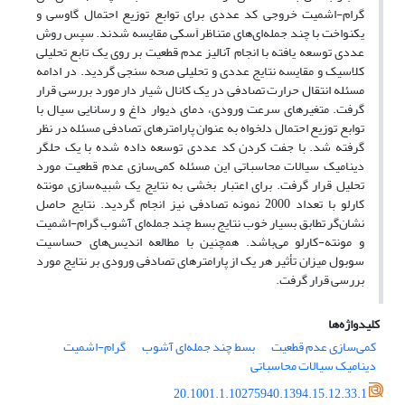
گرام-اشمیت خروجی کد عددی برای توابع توزیع احتمال گاوسی و
یکنواخت با چند جمله‌ای‌های متناظر اَسکی مقایسه شدند. سپس روش
عددی توسعه یافته با انجام آنالیز عدم قطعیت بر روی یک تابع تحلیلی
کلاسیک و مقایسه نتایج عددی و تحلیلی صحه سنجی گردید. در ادامه
مسئله انتقال حرارت تصادفی در یک کانال شیار دار مورد بررسی قرار
گرفت. متغیرهای سرعت ورودی، دمای دیوار داغ و رسانایی سیال با
توابع توزیع احتمال دلخواه به عنوان پارامترهای تصادفی مسئله در نظر
گرفته شد. با جفت کردن کد عددی توسعه داده شده با یک حلگر
دینامیک سیالات محاسباتی این مسئله کمی‌سازی عدم قطعیت مورد
تحلیل قرار گرفت. برای اعتبار بخشی به نتایج یک شبیه‌سازی مونته
کارلو با تعداد 2000 نمونه تصادفی نیز انجام گردید. نتایج حاصل
نشان‌گر تطابق بسیار خوب نتایج بسط چند جمله‌ای آشوب گرام-اشمیت
و مونته-کارلو می‌باشد. همچنین با مطالعه اندیس‌های حساسیت
سوبول میزان تأثیر هر یک از پارامترهای تصادفی ورودی بر نتایج مورد
بررسی قرار گرفت.
کلیدواژه‌ها
کمی‌سازی عدم قطعیت
بسط چند جمله‌ای آشوب
گرام-اشمیت
دینامیک سیالات محاسباتی
20.1001.1.10275940.1394.15.12.33.1