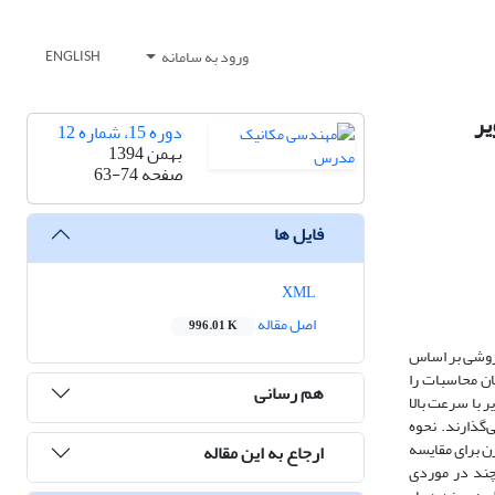
ورود به سامانه
ENGLISH
دوره 15، شماره 12
بهمن 1394
صفحه
63-74
فایل ها
XML
اصل مقاله
996.01 K
 روشی بر اساس
ان محاسبات را
هم رسانی
 با سرعت بالا
‌گذارند. نحوه
ن برای مقایسه
ارجاع به این مقاله
چند در موردی