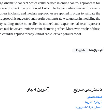
age kinematic concept, which could be used in online control approaches for
rder to track the position of End-Effector, an online image processing
ollers in classic and modern approaches are applied in order to validate the
nt approach is suggested and results demonstrate weaknesses in modeling the
ty, sliding mode controller is utilized and experimental tests represent
red task however, it suffers from chattering effect. Moreover, results of these
ould be applied for any kind of cable-driven parallel robot.
کلیدواژه‌ها
English
دسترسی سریع
آخرین اخبار
صفحه اصلی
درباره نشریه
اعضای هیات تحریریه