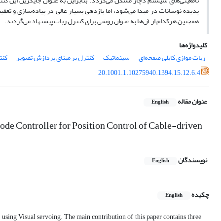
نامعینی‌های سیستم دچار مشکل می‌گردد. بنابراین به عنوان جایگزین این کنتر
پدیده نوسانات در مبدا می‌شود، اما بازدهی بسیار عالی در پیاده‌سازی و تعقی
همچنین هرکدام از آن‌ها به عنوان روشی برای کنترل ربات پیشنهاد می‌گردند.
کلیدواژه‌ها
ربات موازی کابلی صفحه‌ای
سینماتیک
کنترل بر مبنای پردازش تصویر
کنت
20.1001.1.10275940.1394.15.12.6.4
عنوان مقاله
English
de Controller for Position Control of Cable-driven
نویسندگان
English
چکیده
English
 using Visual servoing. The main contribution of this paper contains three