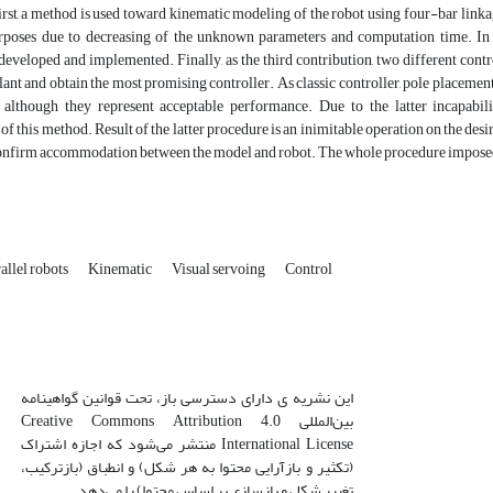
irst, a method is used toward kinematic modeling of the robot using four-bar link
rposes due to decreasing of the unknown parameters and computation time. In o
developed and implemented. Finally, as the third contribution, two different contr
ant and obtain the most promising controller. As classic controller, pole placeme
s although they represent acceptable performance. Due to the latter incapabili
 of this method. Result of the latter procedure is an inimitable operation on the desi
onfirm accommodation between the model and robot. The whole procedure imposed, c
allel robots
Kinematic
Visual servoing
Control
این نشریه ی دارای دسترسی باز، تحت قوانین گواهینامه
بین‌المللی Creative Commons Attribution 4.0
International License منتشر می‌شود که اجازه اشتراک
(تکثیر و بازآرایی محتوا به هر شکل) و انطباق (بازترکیب،
تغییر شکل و بازسازی بر اساس محتوا) را می‌دهد.