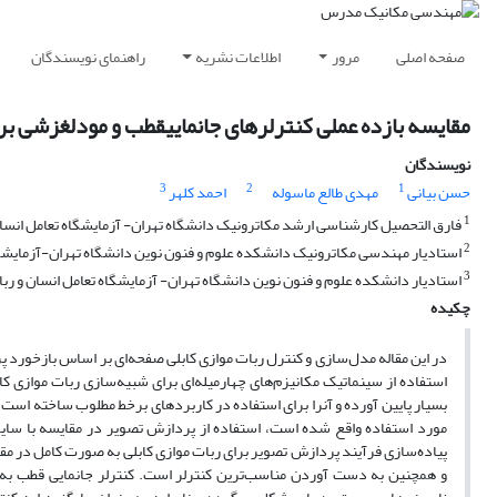
صفحه اصلی
مرور
اطلاعات نشریه
راهنمای نویسندگان
مقایسه بازده عملی کنترلرهای جانمایی‎قطب و مودلغزشی برای کنترل موقعیت ربات‌ موازی کابلی صفحه‌ای با پردازش تصویر
نویسندگان
3
2
1
حسن بیانی
مهدی طالع ماسوله
احمد کلهر
1
فارق التحصیل کارشناسی ارشد مکاترونیک دانشگاه تهران- آزمایشگاه تعامل انسان
2
استادیار مهندسی مکاترونیک دانشکده علوم و فنون نوین دانشگاه تهران-آزمایشگا
3
استادیار دانشکده علوم و فنون نوین دانشگاه تهران- آزمایشگاه تعامل انسان و رب
چکیده
در این مقاله مدل‌سازی و کنترل ربات موازی کابلی صفحه‌ای بر اساس بازخورد پ
استفاده از سینماتیک مکانیزم‌های چهارمیله‌ای برای شبیه‌سازی ربات موازی 
بسیار پایین آورده و آنرا برای استفاده در کاربردهای برخط مطلوب ساخته است.
مورد استفاده واقع شده است، استفاده از پردازش تصویر در مقایسه با سایر 
پیاده‌سازی فر‌آیند پردازش تصویر برای ربات موازی کابلی به صورت کامل در مق
و همچنین به دست آوردن مناسب‌ترین کنترلر است. کنترلر جانمایی قطب به 