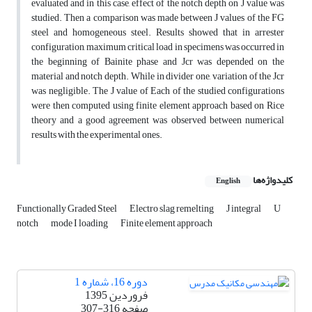
evaluated and in this case, effect of the notch depth on J value was
studied. Then a comparison was made between J values of the FG
steel and homogeneous steel. Results showed that in arrester
configuration, maximum critical load in specimens was occurred in
the beginning of Bainite phase and Jcr was depended on the
material and notch depth. While in divider one, variation of the Jcr
was negligible. The J value of Each of the studied configurations
were then computed using finite element approach based on Rice
theory and a good agreement was observed between numerical
results with the experimental ones.
کلیدواژه‌ها
English
Functionally Graded Steel
Electro slag remelting
J integral
U
notch
mode I loading
Finite element approach
دوره 16، شماره 1
فروردین 1395
صفحه
307-316