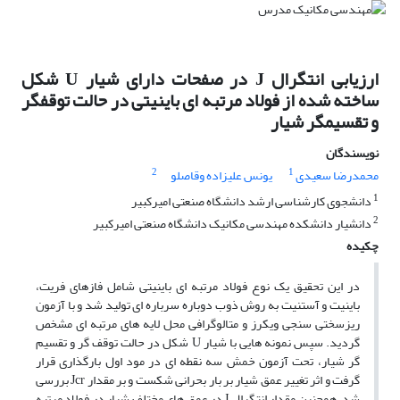
ارزیابی انتگرال J در صفحات دارای شیار U شکل
ساخته شده از فولاد مرتبه ای باینیتی در حالت توقفگر
و تقسیمگر شیار
نویسندگان
2
1
محمدرضا سعیدی
یونس علیزاده وقاصلو
1
دانشجوی کارشناسی ارشد دانشگاه صنعتی امیرکبیر
2
دانشیار دانشکده مهندسی مکانیک دانشگاه صنعتی امیرکبیر
چکیده
در این تحقیق یک نوع فولاد مرتبه ای باینیتی شامل فازهای فریت،
باینیت و آستنیت به روش ذوب دوباره سرباره ای تولید شد و با آزمون
ریزسختی سنجی ویکرز و متالوگرافی محل لایه های مرتبه ای مشخص
گردید. سپس نمونه هایی با شیار U شکل در حالت توقف گر و تقسیم
گر شیار، تحت آزمون خمش سه نقطه ای در مود اول بارگذاری قرار
گرفت و اثر تغییر عمق شیار بر بار بحرانی شکست و بر مقدار Jcr بررسی
شد. همچنین مقدار انتگرال J در عمق های مختلف شیار در فولاد مرتبه