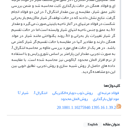
ای و فولاد همگن در حالت بارگذاری ثابت محاسبه شد و ضمن بررسی
تاثیر عمق شیار، مقایسه‌ ی بین مقدار انتگرال J در این دو فولاد انجام
گرفت. نتایج نشان دادند که در حالت توقف گر شیار ماکزیمم بار بحرانی
شکست در فولاد مرتبهای در آغاز ناحیه باینیتی صورت می گیرد و مقدار
Jcr به عمق و جنس ناحیه انتهای شیار وابسته است اما در حالت تقسیم
گر شیار تغییرات بار بحرانی و Jcr روند یکنواختی مانند شیار در مواد
همگن دارند و مقادیر آنها در مقایسه با حالت تقسیم گر شیار کمتر می
باشد. در هر یک از حالت های مورد بررسی علاوه بر محاسبه انتگرال J
به صورت تجربی، مقدار این پارامتر بر اساس تئوری رایس و با استفاده
از نرم افزار المان محدود آباکوس نیز محاسبه شده است. با مقایسه
داده های حاصل از روش شبیه سازی و روش تجربی، تطابق خوبی بین
این دو مشاهده گردید.
کلیدواژه‌ها
فولاد مرتبه ای
روش ذوب دوباره الکتریکی
انتگرال J
شیار U
مود اول بارگذاری
روش المان محدود
20.1001.1.10275940.1395.16.1.39.2
عنوان مقاله
English