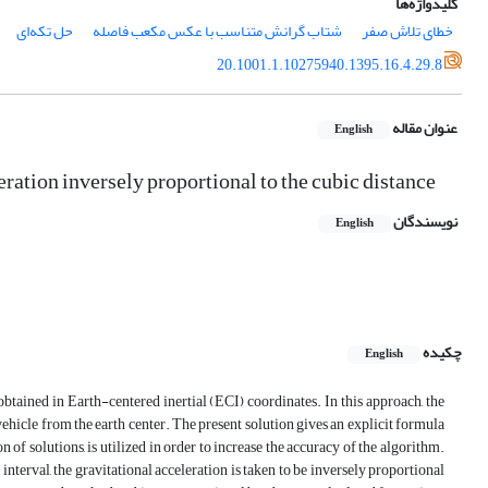
کلیدواژه‌ها
خطای تلاش صفر
شتاب گرانش متناسب با عکس مکعب فاصله
حل تکه‌ای
20.1001.1.10275940.1395.16.4.29.8
عنوان مقاله
English
ration inversely proportional to the cubic distance
نویسندگان
English
چکیده
English
obtained in Earth-centered inertial (ECI) coordinates. In this approach, the
vehicle from the earth center. The present solution gives an explicit formula
on of solutions, is utilized in order to increase the accuracy of the algorithm.
h interval, the gravitational acceleration is taken to be inversely proportional