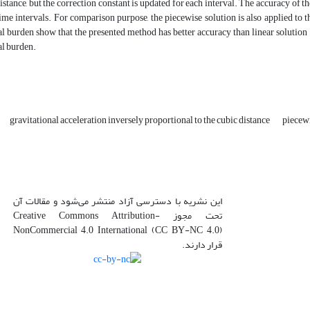
distance, but the correction constant is updated for each interval. The accuracy of
me intervals. For comparison purpose, the piecewise solution is also applied to t
 burden show that the presented method has better accuracy than linear solution 
l burden.
gravitational acceleration inversely proportional to the cubic distance
piecewi
این نشریه با دسترسی آزاد منتشر می‌شود و مقالات آن
تحت مجوز Creative Commons Attribution-
NonCommercial 4.0 International (CC BY-NC 4.0)
قرار دارند.