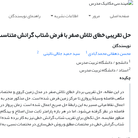
صفحه اصلی
مرور
اطلاعات نشریه
راهنمای نویسندگان
حل تقریبی خطای تلاش صفر با فرض شتاب گرانش متناسب
نویسندگان
2
1
محسن دهقانی محمدآبادی
سید حمید جلالی نائینی
1
دانشجو / دانشگاه تربیت مدرس
2
استاد / دانشگاه تربیت مدرس
چکیده
در این مقاله، حل تقریبی بردار خطای تلاش صفر در مدل زمین کروی و مختص
مکعب فاصله وسیلۀ پروازی تا مرکز زمین فرض شده است. حل مذکور منجر به یک ر
اعمال نقاط میانی مسیر به این رابطۀ حل صریح اعمال شده است. زمان پرواز د
فاصله در نظر گرفته می‌شود، اما در هر بازه پارامتر ثابت مدل اصلاح و بهنگ
منظور مقایسه، حل تکه‌ای برای تقریب شتاب گرانش خطی نیز به کار برده شده 
شتاب گرانش خطی در مختصات مطلق و روش خطی‌سازی در مختصات نسبی، به ازای