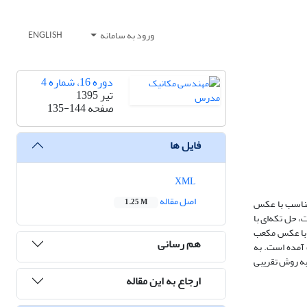
ورود به سامانه
ENGLISH
دوره 16، شماره 4
تیر 1395
صفحه
135-144
فایل ها
XML
اصل مقاله
تناسب با عکس
1.25 M
 حل تکه‌ای با
ب با عکس مکعب
هم رسانی
 آمده است. به
به روش تقریبی
ارجاع به این مقاله