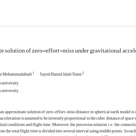
 solution of zero-effort-miss under gravitational accele
1
2
ni Mohammadabadi
Sayed Hamid Jalali Naini
 university
 university
, an approximate solution of zero-effort-miss distance in spherical earth model is 
 acceleration is assumed to be inversely proportional to the cubic distance of space 
itial conditions and flight time. Moreover, the piecewise solution, i.e., the connecti
se, the total flight time is divided into several interval using middle points. In eac