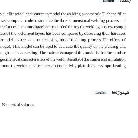
چکیده
English
ble-ellipsoidal heat source to model the welding process of a T-shape fillet
 based computer code to simulate the three dimensional welding process and
re for certain points have been recorded during the welding process using a
ness of the weldment layers has been compared by observing their hardness
he model has been determined using “model updating” process. The effects of
 model. This model can be used to evaluate the quality of the welding and
through and hot cracking. The main advantage of this model is that the number
d geometrical characteristics of the weld. Results of the numerical simulation
round the weldment are material conductivity, plate thickness, input heating
کلیدواژه‌ها
English
Numerical solution