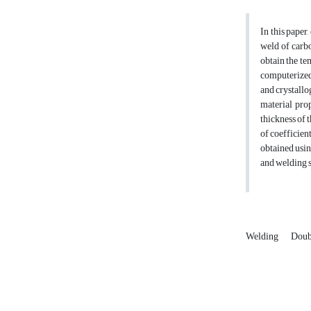
In this paper
weld of carbo
obtain the te
computerized 
and crystallo
material pro
thickness of 
of coefficien
obtained usin
and welding 
Welding
Doub