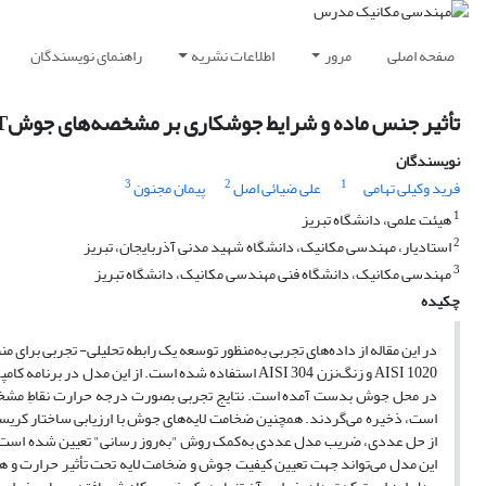
صفحه اصلی
مرور
اطلاعات نشریه
راهنمای نویسندگان
تأثیر جنس ماده و شرایط جوشکاری بر مشخصه‌های جوشTشکل ورق‌های فولادی با استفاده از نتایج تجربی و مدل عددی
نویسندگان
3
2
1
فرید وکیلی تهامی
علی ضیائی اصل
پیمان مجنون
1
هیئت علمی، دانشگاه تبریز
2
استادیار، مهندسی مکانیک، دانشگاه شهید مدنی آذربایجان، تبریز
3
مهندسی مکانیک، دانشگاه فنی مهندسی مکانیک، دانشگاه تبریز
چکیده
AISI 1020 و زنگ‌نزن AISI 304 استفاده شده است. از ا
در محل جوش بدست آمده است. نتایج تجربی بصورت درجه حرارت نقاطِ مشخص
است، ذخیره می‌گردند. همچنین ضخامت لایه‌های جوش با ارزیابی ساختار کریستال
از حل عددی، ضریب مدل عددی به‌کمک روش "به‌روز رسانی" تعیین شده است. ا
این مدل می‌تواند جهت تعیین کیفیت جوش و ضخامت لایه تحت تأثیر حرارت و ه