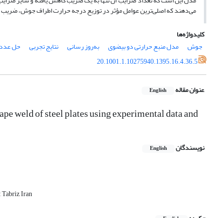
مدل این است که تعداد ضرایب آن تنها به یک ضریب کاهش یافته و سایر ضرایب
می‌دهند که اصلی‌ترین عوامل مؤثر در توزیع درجه حرارت اطراف جوش، ضریب 
کلیدواژه‌ها
جوش
مدل منبع حرارتی دو بیضوی
به‌روز رسانی
نتایج تجربی
حل عدد
20.1001.1.10275940.1395.16.4.36.5
عنوان مقاله
English
ape weld of steel plates using experimental data and
نویسندگان
English
Tabriz, Iran