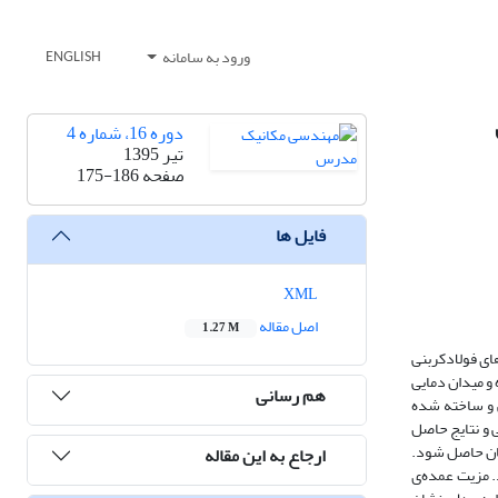
ورود به سامانه
ENGLISH
دوره 16، شماره 4
تیر 1395
صفحه
175-186
فایل ها
XML
اصل مقاله
1.27 M
بع حرارتی دو بیضوی جهت مدل کردن فرآیند جوشکاری در اتصال جوش Tشکل از ورق‌های فولاد‌کربنی
ده و میدان دمایی
هم رسانی
 و ساخته شده
 و نتایج حاصل
نان حاصل شود.
ارجاع به این مقاله
. مزیت عمده‌ی