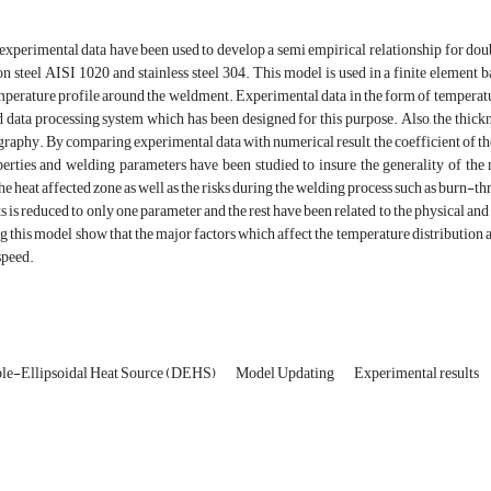
, experimental data have been used to develop a semi empirical relationship for dou
n steel AISI 1020 and stainless steel 304. This model is used in a finite element
mperature profile around the weldment. Experimental data in the form of temperatu
data processing system which has been designed for this purpose. Also, the thick
graphy. By comparing experimental data with numerical result, the coefficient of t
perties and welding parameters have been studied to insure the generality of the
the heat affected zone as well as the risks during the welding process such as burn-
ts is reduced to only one parameter and the rest have been related to the physical an
g this model show that the major factors which affect the temperature distribution a
speed.
le-Ellipsoidal Heat Source (DEHS)
Model Updating
Experimental results