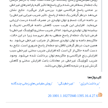
یک جمله از بسط فرض شده برای پاسخ‌ها تاثیر کلیه پارامترهای غیرخطی
بر منحنی پاسخ فرکانسی مورد بررسی قرار می‌گیرد. نتایج نشان
می‌دهد درنظر گرفتن یک جمله از پاسخ، تاثیر ضریب میرایی غیرخطی را
بر دامنه حرکت جسم و توان تولیدی در مصرف کننده درست ارزیابی
می‌نماید. افزایش این ظریب سبب کاهش دامنه فرکانس تحریک و
بیشینه توان تولیدی می‌شود. اما اثر ضریب سختی و کوپلینگ غیرخطی با
فرض تنها یک جمله از پاسخ منطقی به نظر نمی‌رسد زیرا در این حالت،
ماکزیمم دامنه و توان تولیدی مستقل از ضرایب غیرخطی می‌شود. به
همین جهت درنظر گرفتن لااقل دو جمله از پاسخ ضروری است. نتایج به
دست آمده حاکی از آن است که افزایش ضریب سختی غیرخطی سبب
افزایش رنج فرکانسی و ماکزیمم توان برداشت شده می‌شود. وجود
ضریب کوپلینگ غیرخطی در معادلات باعث افزایش سختی و کاهش
کرنش تیر و در نتیجه کاهش توان می باشد.
کلیدواژه‌ها
"برداشت انرژی"
"غیرخطینگی"
"روش مقیاس های زمانی چندگانه
"
20.1001.1.10275940.1395.16.4.27.6