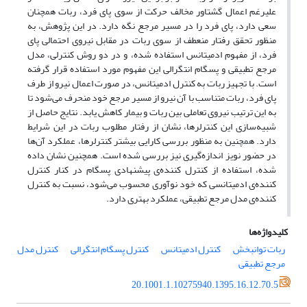
علیرغم اعمال گشتاور مخالف حرکت از سوی پای فرد، ربات همچنان
سعی دارد، پای فرد را در مسیر مرجع نگه دارد. در این پژوهش، به
منظور تحقق رفتار منعطف از سوی ربات در مقابل نیروی احتمالی پای
فرد، از مفهوم ادمیتانس استفاده شده، و در دو روش کنترلی، مدل
مرجع تطبیقی و پسگام انتگرالی این مفهوم مورد استفاده قرار گرفته
است. با تجهیز ربات به کنترل ادمیتانس، در صورت اعمال نیرو از طرف
پای فرد، ربات متناسب با آن نیرو از مسیر مرجع خود منحرف می‌شود تا
به این ترتیب نیروی تعاملی بین ربات و بیمار کاهش یابد. نتایج حاصل از
شبیه‌سازی این کنترلرها، نشان از رفتار مطلوب ربات در این شرایط
دارد. همچنین به منظور بررسی کارایی بیشتر کنترلرها، عملکرد آن‌ها
در حضور نویز اندازه‌گیری نیز بررسی شده است. همچنین نشان داده
شده، استفاده از کنترل کننده‌ی پیشنهادی پسگام در کنار کنترل
کننده‌ی ادمیتانسی که خود نوآوری محسوب می‌شود، نسبت به کنترل
کننده‌ی مدل مرجع تطبیقی، عملکرد بهتری دارد.
کلیدواژه‌ها
ربات توانبخش
کنترل ادمیتانس
کنترل پسگام انتگرالی
کنترل مدل
مرجع تطبیقی
20.1001.1.10275940.1395.16.12.70.5