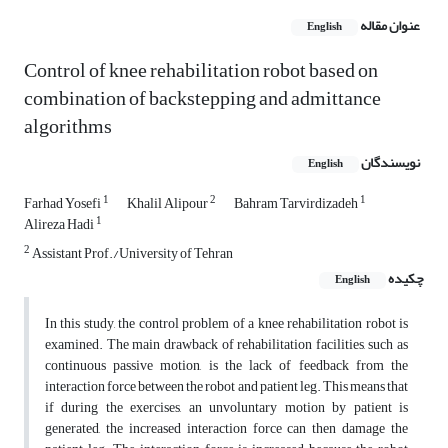
عنوان مقاله
English
Control of knee rehabilitation robot based on
combination of backstepping and admittance
algorithms
نویسندگان
English
1
2
1
Farhad Yosefi
Khalil Alipour
Bahram Tarvirdizadeh
1
Alireza Hadi
2
Assistant Prof./University of Tehran
چکیده
English
In this study, the control problem of a knee rehabilitation robot is
examined. The main drawback of rehabilitation facilities, such as
continuous passive motion, is the lack of feedback from the
interaction force between the robot and patient leg. This means that
if during the exercises, an unvoluntary motion by patient is
generated, the increased interaction force can then damage the