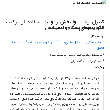
کنترل ربات توانبخش زانو با استفاده از ترکیب
الگوریتم‌های پسگام و ادمیتانس
نویسندگان
1
2
1
فرهاد یوسفی
خلیل عالی پور
بهرام تارویردی زاده
علیرضا
1
هادی
1
دانشکده علوم و فنون نوین، دانشگاه تهران
2
استادیار/ دانشگاه تهران
چکیده
در این مقاله، به طراحی کنترلر برای ربات‌ توانبخش زانو پرداخته شده
است. مشکل اصلی دستگاه‌های توانبخشی از جمله دستگاه‌های
غیرفعال حرکت مداوم، عدم بازخورد از وضعیت پای بیمار و نیروهای
تعاملی یا مقاوم اعمال شده از پای فرد به ربات می‌باشد. بدین معنی که
اگر در حین تمرین غیرفعال، از طرف پای بیمار حرکتی غیرارادی رخ دهد،
نیروی تعاملی ایجاد شده بین پای فرد و ربات می‌تواند به پای فرد آسیب
برساند، زیرا رفتار ربات در برابر این نیرو، دارای سفتی زیاد است و