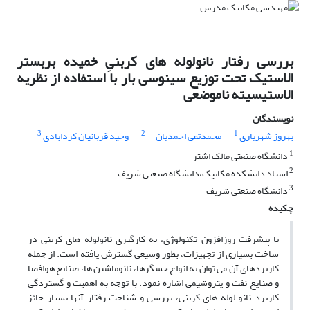
بررسی رفتار نانولوله های کربنیِ خمیده بربستر
الاستیک تحت توزیع سینوسی بار با استفاده از نظریه
الاستیسیته ناموضعی
نویسندگان
3
2
1
بهروز شهریاری
محمدتقی احمدیان
وحید قربانیان کردابادی
1
دانشگاه صنعتی مالک اشتر
2
استاد دانشکده مکانیک،دانشگاه صنعتی شریف
3
دانشگاه صنعتی شریف
چکیده
با پیشرفت روزافزون تکنولوژی، به کارگیری نانولوله های کربنی در
ساخت بسیاری از تجهیزات، بطور وسیعی گسترش یافته است. از جمله
کاربردهای آن می توان به انواع حسگرها، نانوماشین ها، صنایع هوافضا
و صنایع نفت و پتروشیمی اشاره نمود. با توجه به اهمیت و گستردگی
کاربرد نانو لوله های کربنی، بررسی و شناخت رفتار آنها بسیار حائز