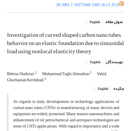
20.1001.1.10275940.1395.16.11.35.8
عنوان مقاله
English
Investigation of curved shaped carbon nano tubes
behavior on an elastic foundation due to sinusoidal
load using nonlocal elasticity theory
نویسندگان
English
1
2
Behruz Shahriari
Mohammad Taghi Ahmadian
Vahid
3
Ghorbanian Kerdabadi
چکیده
English
As regards to daily developments in technology, applications of
carbon nano tubes (CNTs) in manufacturing of many devices and
equipment are widely promoted. Many sensors, nanomachines, and
enhancement of oil, petrochemical and aerospace technologies are
some of CNTs applications. With regard to importance and a wide