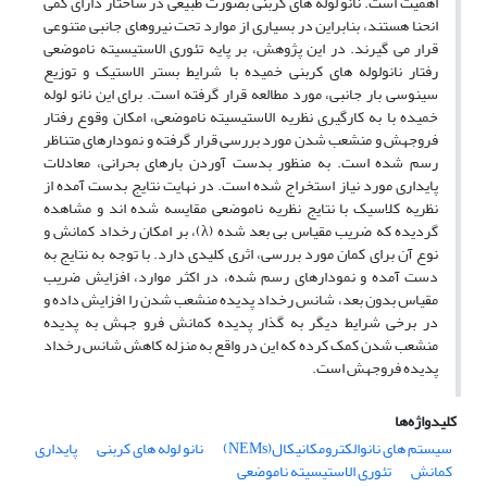
اهمیت است. نانو لوله های کربنی بصورت طبیعی در ساختار دارای کمی
انحنا هستند، بنابراین در بسیاری از موارد تحت نیروهای جانبی متنوعی
قرار می گیرند. در این پژوهش، بر پایه تئوری الاستیسیته ناموضعی
رفتار نانولوله های کربنی خمیده با شرایط بستر الاستیک و توزیع
سینوسی بار جانبی، مورد مطالعه قرار گرفته است. برای این نانو لوله
خمیده با به کارگیری نظریه الاستیسیته ناموضعی، امکان وقوع رفتار
فروجهش و منشعب شدن مورد بررسی قرار گرفته و نمودارهای متناظر
رسم شده است. به منظور بدست آوردن بارهای بحرانی، معادلات
پایداری مورد نیاز استخراج شده است. در نهایت نتایج بدست آمده از
نظریه کلاسیک با نتایج نظریه ناموضعی مقایسه شده اند و مشاهده
گردیده که ضریب مقیاس بی بعد شده (λ)، بر امکان رخداد کمانش و
نوع آن برای کمان مورد بررسی، اثری کلیدی دارد. با توجه به نتایج به
دست آمده و نمودارهای رسم شده، در اکثر موارد، افزایش ضریب
مقیاس بدون بعد، شانس رخداد پدیده منشعب شدن را افزایش داده و
در برخی شرایط دیگر به گذار پدیده کمانش فرو جهش به پدیده
منشعب شدن کمک کرده که این در واقع به منزله کاهش شانس رخداد
پدیده فروجهش است.
کلیدواژه‌ها
سیستم های نانوالکترومکانیکال(NEMs)
نانو لوله های کربنی
پایداری
کمانش
تئوری الاستیسیته ناموضعی