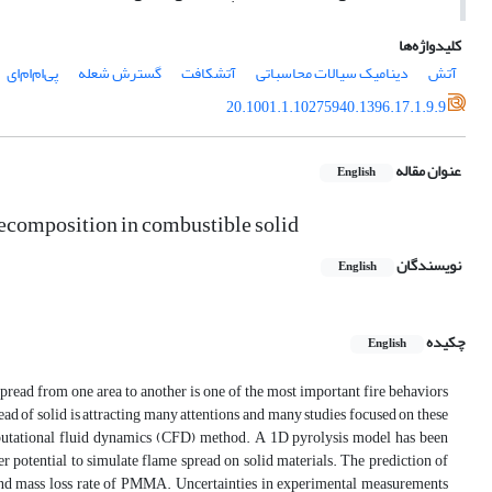
کلیدواژه‌ها
آتش
دینامیک سیالات محاسباتی
آتشکافت
گسترش شعله
پی‌ام‌ام‌ای
20.1001.1.10275940.1396.17.1.9.9
عنوان مقاله
English
decomposition in combustible solid
نویسندگان
English
چکیده
English
 spread from one area to another is one of the most important fire behaviors
read of solid is attracting many attentions and many studies focused on these
putational fluid dynamics (CFD) method. A 1D pyrolysis model has been
otential to simulate flame spread on solid materials. The prediction of
and mass loss rate of PMMA. Uncertainties in experimental measurements