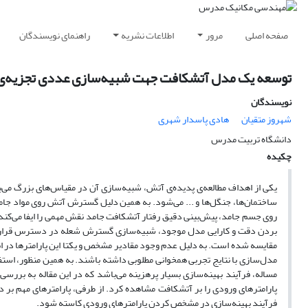
صفحه اصلی
مرور
اطلاعات نشریه
راهنمای نویسندگان
توسعه یک مدل آتشکافت جهت شبیه‌سازی عددی تجزیه‌ی حر
نویسندگان
شهروز متقیان
هادی پاسدار شهری
دانشگاه تربیت مدرس
چکیده
یکی از اهداف مطالعه‌ی پدیده‌ی آتش، شبیه‌سازی آن در مقیاس‌های بزرگ می
ساختمان‌ها، جنگل‌ها و ... می‌شود. به همین دلیل گسترش آتش روی مواد ج
روی جسم جامد، پیش‌بینی دقیق رفتار آتشکافت جامد نقش مهمی را ایفا می‌کند. د
بردن دقت و کارایی مدل موجود، شبیه‌سازی گسترش شعله در دسترس قرار گیرد.
مقایسه شده است. به دلیل عدم وجود مقادیر مشخص و یکتا این پارامترها در ان
مدل‌سازی با نتایج تجربی همخوانی مطلوبی داشته باشند. به همین منظور، است
مساله، فرآیند بهینه‌سازی بسیار پرهزینه می‌باشد که در این مقاله به بررس
پارامترهای ورودی را بر آتشکافت مشاهده کرد. از طرفی، پارامترهای مهم بر دم
فرآیند بهینه‌سازی در مشخص کردن پارامترهای ورودی کاسته شود.