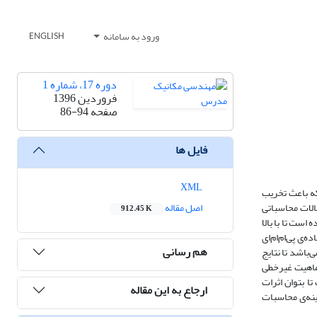
ورود به سامانه
ENGLISH
دوره 17، شماره 1
فروردین 1396
صفحه
86-94
فایل ها
XML
که باعث تخریب
لات محاسباتی
اصل مقاله
912.45 K
است تا با بالا
ی پی‌ام‌ام‌ای
هم رسانی
باشد تا نتایج
 ماهیت غیرخطی
ا بتوان اثرات
ارجاع به این مقاله
ینه‌ی محاسبات